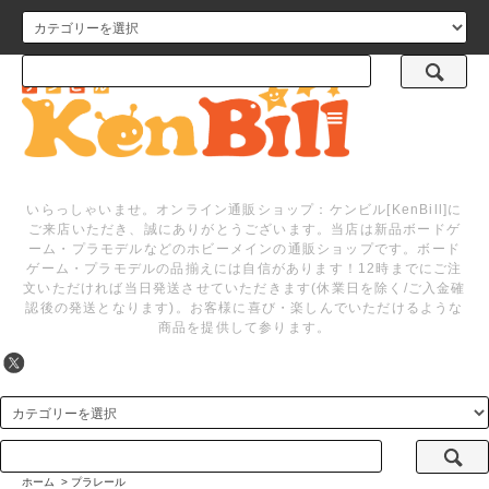
メニュー
いらっしゃいませ。オンライン通販ショップ：ケンビル[KenBill]に
ご来店いただき、誠にありがとうございます。当店は新品ボードゲ
ーム・プラモデルなどのホビーメインの通販ショップです。ボード
ゲーム・プラモデルの品揃えには自信があります！12時までにご注
文いただければ当日発送させていただきます(休業日を除く/ご入金確
認後の発送となります)。お客様に喜び・楽しんでいただけるような
商品を提供して参ります。
ホーム
>
プラレール