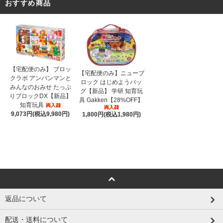
おすすめ商品
【宅配便のみ】 ブロッ
【宅配便のみ】ニューブ
クラボ アンパンマンと
ロック はじめようバッ
みんなのおみせ たっぷ
グ【新品】 学研 知育玩
りブロックDX【新品】
具 Gakken【28%OFF】
知育玩具
9,073円(税込9,980円)
1,800円(税込1,980円)
返品について
配送・送料について