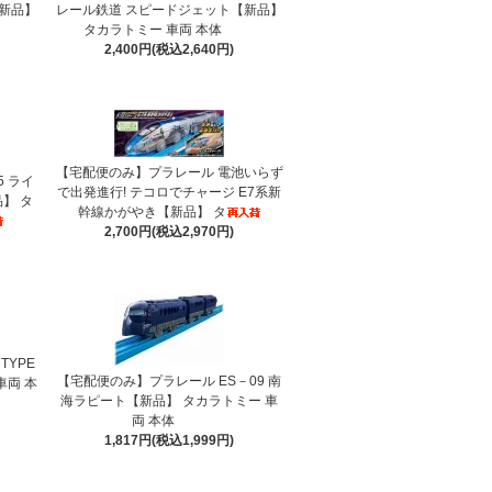
新品】
レール鉄道 スピードジェット【新品】
タカラトミー 車両 本体
2,400円(税込2,640円)
【宅配便のみ】プラレール 電池いらず
5 ライ
で出発進行! テコロでチャージ E7系新
】 タ
幹線かがやき【新品】 タ
2,700円(税込2,970円)
TYPE
【宅配便のみ】プラレール ES－09 南
車両 本
海ラピート【新品】 タカラトミー 車
両 本体
1,817円(税込1,999円)