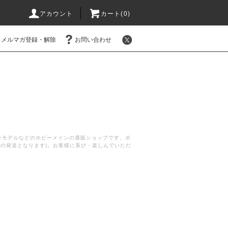
アカウント
カート(
0
)
メルマガ登録・解除
お問い合わせ
プラモデルなどのホビーメインの通販ショップです。ボ
後の発送となります)。お客様に喜び・楽しんでいただ