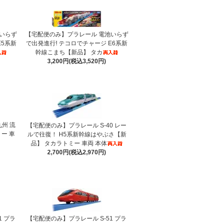
いらず
【宅配便のみ】プラレール 電池いらず
E5系新
で出発進行! テコロでチャージ E6系新
幹線こまち【新品】 タカ
3,200円(税込3,520円)
州 流
【宅配便のみ】プラレール S-40 レー
ー 車
ルで往復！ H5系新幹線はやぶさ【新
品】 タカラトミー 車両 本体
2,700円(税込2,970円)
1 プラ
【宅配便のみ】プラレール S-51 プラ