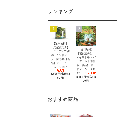
ランキング
1
2
【送料無料】
【宅配便のみ】
【送料無料】
カスカディア 拡
【宅配便のみ】
張：ランドマー
マイリトル エバ
ク 日本語版【新
ーデール 日本語
品】 ボードゲー
版【新品】 ボー
ム アナログ
ドゲーム アナロ
グゲーム
5,000円(税込5,5
6,000円(税込6,6
00円)
00円)
おすすめ商品