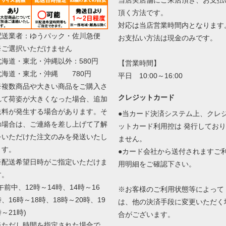
頂く方法です。
対応は当店営業時間内となります
配送業者：ゆうパック・佐川急便
お支払い方法は現金のみです。
※ご選択いただけません
北海道・東北・沖縄以外：580円
【営業時間】
北海道・東北・沖縄 780円
平日 10:00～16:00
※複数商品や大きい商品をご購入さ
クレジットカード
れて荷姿が大きくなった場合、追加
送料が発生する場合があります。そ
●当カード決済システム上、クレ
の場合は、ご連絡を差し上げて了解
ットカード利用控は 発行しており
をいただけた注文のみを発送いたし
ません。
ます。
●カード会社から送付されますご
※配送希望日時がご指定いただけま
用明細をご確認下さい。
す。
午前中、12時～14時、14時～16
※お客様のご利用状態等によって
、16時～18時、18時～20時、19
は、他の決済手段に変更いただく
～21時)
合がございます。
※ただし時間を指定された場合で