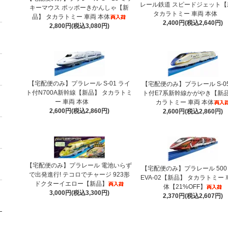
レール鉄道 スピードジェット【
キーマウス ポッポーきかんしゃ【新
タカラトミー 車両 本体
品】 タカラトミー 車両 本体
2,400円(税込2,640円)
2,800円(税込3,080円)
【宅配便のみ】プラレール S-01 ライ
【宅配便のみ】プラレール S-0
ト付N700A新幹線【新品】 タカラトミ
ト付E7系新幹線かがやき【新品
ー 車両 本体
カラトミー 車両 本体
2,600円(税込2,860円)
2,600円(税込2,860円)
【宅配便のみ】プラレール 電池いらず
【宅配便のみ】プラレール 500 
で出発進行! テコロでチャージ 923形
EVA-02【新品】 タカラトミー 
ドクターイエロー【新品】
体【21%OFF】
3,000円(税込3,300円)
2,370円(税込2,607円)