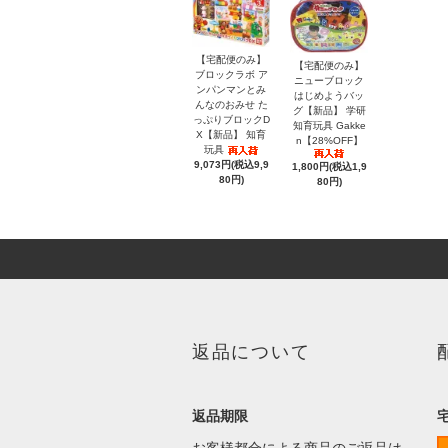
【宅配便のみ】
【宅配便のみ】
ブロックラボ ア
ニューブロック
ンパンマンとみ
はじめようバッ
んなのおみせ た
グ【新品】 学研
っぷりブロックD
知育玩具 Gakke
X【新品】 知育
n【28%OFF】
玩具
9,073円(税込9,9
1,800円(税込1,9
80円)
80円)
返品について
返品期限
お客様都合による商品のご返品は、