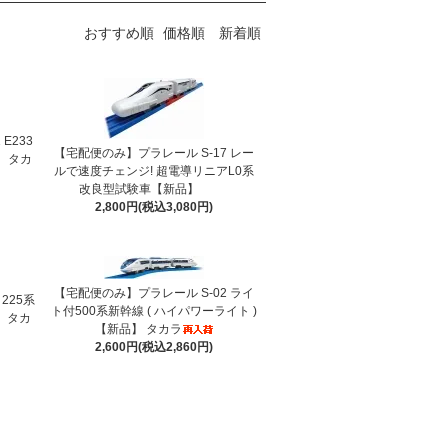
おすすめ順
価格順
新着順
E233
【宅配便のみ】プラレール S-17 レー
】 タカ
ルで速度チェンジ! 超電導リニアL0系
改良型試験車【新品】
2,800円(税込3,080円)
【宅配便のみ】プラレール S-02 ライ
225系
ト付500系新幹線 ( ハイパワーライト )
】 タカ
【新品】 タカラ
2,600円(税込2,860円)