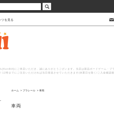
ンツを見る
[KenBill]にご来店いただき、誠にありがとうございます。当店は新品ボードゲーム・
！12時までにご注文いただければ当日発送させていただきます(休業日を除く/ご入金確認
ホーム
>
プラレール
>
車両
車両