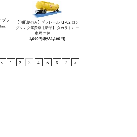
8 プラ
【宅配便のみ】プラレール KF-02 ロン
新品】
グタンク運搬車【新品】 タカラトミー
車両 本体
1,000円(税込1,100円)
<
1
2
3
4
5
6
7
>