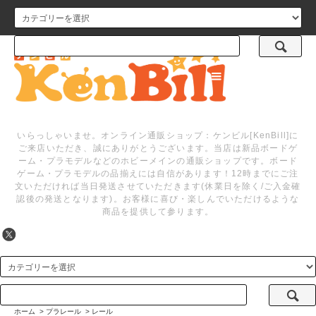
メニュー
いらっしゃいませ。オンライン通販ショップ：ケンビル[KenBill]に
ご来店いただき、誠にありがとうございます。当店は新品ボードゲ
ーム・プラモデルなどのホビーメインの通販ショップです。ボード
ゲーム・プラモデルの品揃えには自信があります！12時までにご注
文いただければ当日発送させていただきます(休業日を除く/ご入金確
認後の発送となります)。お客様に喜び・楽しんでいただけるような
商品を提供して参ります。
ホーム
>
プラレール
>
レール