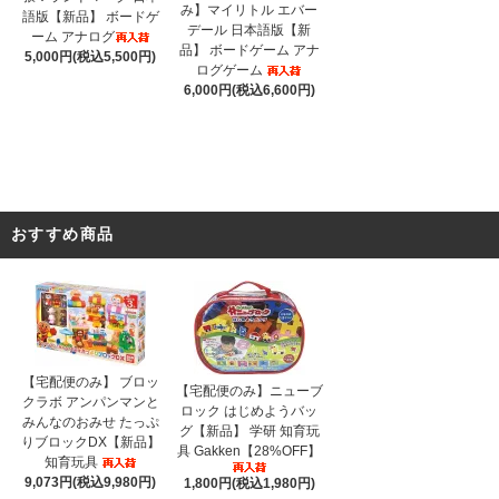
み】マイリトル エバー
語版【新品】 ボードゲ
デール 日本語版【新
ーム アナログ
品】 ボードゲーム アナ
5,000円(税込5,500円)
ログゲーム
6,000円(税込6,600円)
おすすめ商品
【宅配便のみ】 ブロッ
【宅配便のみ】ニューブ
クラボ アンパンマンと
ロック はじめようバッ
みんなのおみせ たっぷ
グ【新品】 学研 知育玩
りブロックDX【新品】
具 Gakken【28%OFF】
知育玩具
9,073円(税込9,980円)
1,800円(税込1,980円)