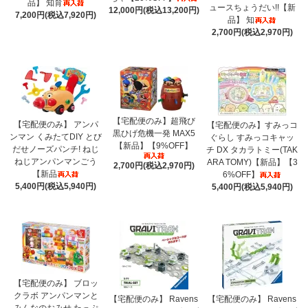
品】 知育
ュースちょうだい!!【新
12,000円(税込13,200円)
7,200円(税込7,920円)
品】 知
2,700円(税込2,970円)
【宅配便のみ】超飛び
【宅配便のみ】 アンパ
【宅配便のみ】すみっコ
黒ひげ危機一発 MAX5
ンマン くみたてDIY とび
ぐらし すみっコキャッ
【新品】【9%OFF】
だせノーズパンチ! ねじ
チ DX タカラトミー(TAK
ねじアンパンマンごう
ARA TOMY)【新品】【3
2,700円(税込2,970円)
【新品
6%OFF】
5,400円(税込5,940円)
5,400円(税込5,940円)
【宅配便のみ】 ブロッ
クラボ アンパンマンと
【宅配便のみ】 Ravens
【宅配便のみ】 Ravens
みんなのおみせ たっぷ