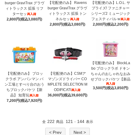
【宅配便のみ】 Ravens
【宅配便のみ】L.O.L. サ
burger GraviTrax グラヴ
burger GraviTrax グラヴ
プライズ! ファニチャー
ィトラックス 拡張 リフ
ィトラックス 拡張 トン
シリーズ2 ミュージック
ターセッ
ネルセッ
フェスティバル w
2,800円(税込3,080円)
2,800円(税込3,080円)
2,000円(税込2,200円)
【宅配便のみ】 BlockLa
bo ブロックラボ ドキン
【宅配便のみ】 ブロッ
【宅配便のみ】CSMア
ちゃんのおしゃれなおみ
クラボ アンパンマン パ
マゾンズドライバー CO
せブロックバケツ【新品
ン工場とすべり台のおう
MPLETE SELECTION M
3,500円(税込3,850円)
ちブロックバケツ【新
ODIFICATI
品】 知育玩
36,000円(税込39,600円)
7,200円(税込7,920円)
222
121
144
全
商品
-
表示
< Prev
Next >