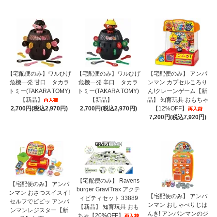
【宅配便のみ】ワルひげ
【宅配便のみ】ワルひげ
【宅配便のみ】 アンパ
危機一発 甘口 タカラ
危機一発 辛口 タカラ
ンマン カプセルころり
トミー(TAKARA TOMY)
トミー(TAKARA TOMY)
ん!クレーンゲーム【新
【新品】
【新品】
品】 知育玩具 おもちゃ
2,700円(税込2,970円)
2,700円(税込2,970円)
【12%OFF】
7,200円(税込7,920円)
【宅配便のみ】 Ravens
【宅配便のみ】 アンパ
burger GraviTrax アクテ
ンマン おさつスイスイ!
【宅配便のみ】 アンパ
ィビティセット 33889
セルフでピピッ アンパ
ンマン おしゃべりじは
【新品】 知育玩具 おも
ンマンレジスター【新
んき! アンパンマンのジ
ちゃ【20%OFF】