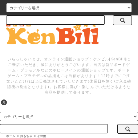
メニュー
いらっしゃいませ。オンライン通販ショップ：ケンビル[KenBill]に
ご来店いただき、誠にありがとうございます。当店は新品ボードゲ
ーム・プラモデルなどのホビーメインの通販ショップです。ボード
ゲーム・プラモデルの品揃えには自信があります！12時までにご注
文いただければ当日発送させていただきます(休業日を除く/ご入金確
認後の発送となります)。お客様に喜び・楽しんでいただけるような
商品を提供して参ります。
ホーム
>
おもちゃ
>
その他