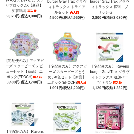
burger GraviTrax グラヴ
burger GraviTrax グラヴ
りブロックDX【新品】
ィトラックス トライア
ィトラックス 拡張 ブ
知育玩具
ルセット
リッジセ
9,073円(税込9,980円)
4,500円(税込4,950円)
2,800円(税込3,080円)
【宅配便のみ】アクアビ
ーズ スタービーズ デビ
【宅配便のみ】アクアビ
【宅配便のみ】 Ravens
ューセット【新品】 エ
ーズ スタービーズとう
burger GraviTrax グラヴ
ポック(EPOCH)
めい8色セット【新品】
ィトラックス 追加パー
3,400円(税込3,740円)
エポック(EPOCH)
ツ トラン
1,091円(税込1,200円)
1,120円(税込1,232円)
【宅配便のみ】 Ravens