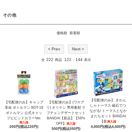
その他
価格順
新着順
< Prev
Next >
222
121
144
全
商品
-
表示
【宅配便のみ】 きかん
【宅配便のみ】キャップ
【宅配便のみ】(ワケア
しゃトーマス 磁石でつ
革命 ボトルマン BOT-18
リ) オリケシ 専用素材 ラ
ながる! トーマスとなか
ボトルマン 公式キャッ
ブチェンデザートセット
またちセット BANDAI
プビビッドカラーVer.
BANDAI【新品】【58%
【新
OFF】
200円(税込220円)
4,000円(税込4,400円)
500円(税込550円)