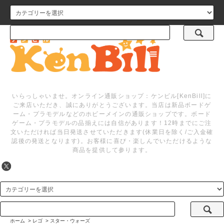
メニュー
いらっしゃいませ。オンライン通販ショップ：ケンビル[KenBill]に
ご来店いただき、誠にありがとうございます。当店は新品ボードゲ
ーム・プラモデルなどのホビーメインの通販ショップです。ボード
ゲーム・プラモデルの品揃えには自信があります！12時までにご注
文いただければ当日発送させていただきます(休業日を除く/ご入金確
認後の発送となります)。お客様に喜び・楽しんでいただけるような
商品を提供して参ります。
ホーム
>
レゴ
>
スター・ウォーズ