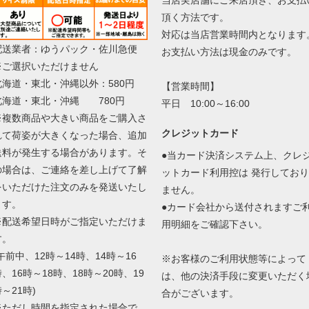
頂く方法です。
対応は当店営業時間内となります
配送業者：ゆうパック・佐川急便
お支払い方法は現金のみです。
※ご選択いただけません
北海道・東北・沖縄以外：580円
【営業時間】
北海道・東北・沖縄 780円
平日 10:00～16:00
※複数商品や大きい商品をご購入さ
クレジットカード
れて荷姿が大きくなった場合、追加
送料が発生する場合があります。そ
●当カード決済システム上、クレ
の場合は、ご連絡を差し上げて了解
ットカード利用控は 発行しており
をいただけた注文のみを発送いたし
ません。
ます。
●カード会社から送付されますご
※配送希望日時がご指定いただけま
用明細をご確認下さい。
す。
午前中、12時～14時、14時～16
※お客様のご利用状態等によって
、16時～18時、18時～20時、19
は、他の決済手段に変更いただく
～21時)
合がございます。
※ただし時間を指定された場合で