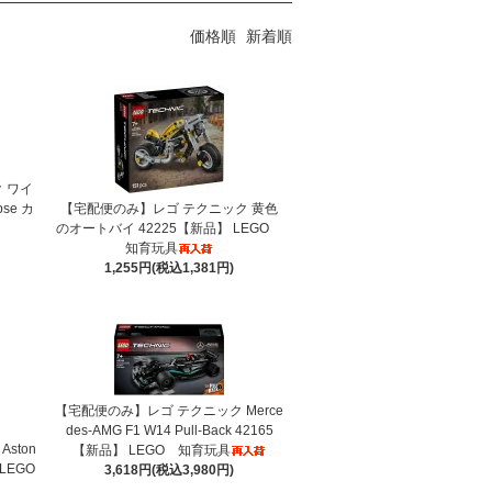
価格順
新着順
 ワイ
pse カ
【宅配便のみ】レゴ テクニック 黄色
のオートバイ 42225【新品】 LEGO
知育玩具
1,255円(税込1,381円)
【宅配便のみ】レゴ テクニック Merce
des-AMG F1 W14 Pull-Back 42165
ston
【新品】 LEGO 知育玩具
 LEGO
3,618円(税込3,980円)