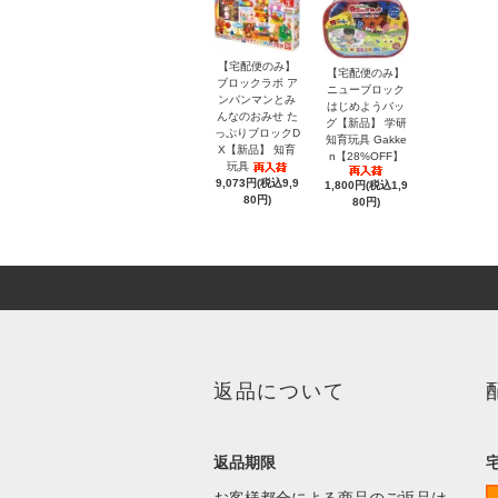
【宅配便のみ】
【宅配便のみ】
ブロックラボ ア
ニューブロック
ンパンマンとみ
はじめようバッ
んなのおみせ た
グ【新品】 学研
っぷりブロックD
知育玩具 Gakke
X【新品】 知育
n【28%OFF】
玩具
9,073円(税込9,9
1,800円(税込1,9
80円)
80円)
返品について
返品期限
お客様都合による商品のご返品は、