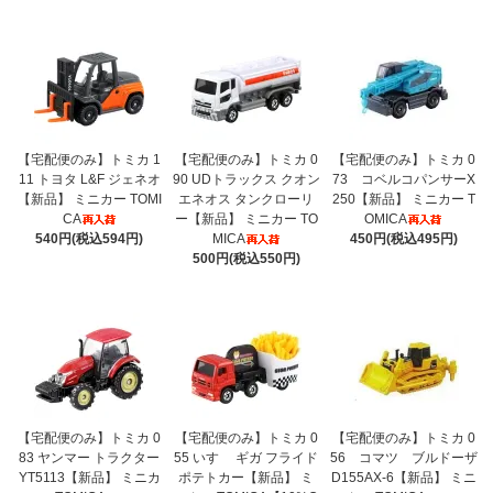
【宅配便のみ】トミカ 1
【宅配便のみ】トミカ 0
【宅配便のみ】トミカ 0
11 トヨタ L&F ジェネオ
90 UDトラックス クオン
73 コベルコパンサーX
【新品】 ミニカー TOMI
エネオス タンクローリ
250【新品】 ミニカー T
CA
ー【新品】 ミニカー TO
OMICA
540円(税込594円)
MICA
450円(税込495円)
500円(税込550円)
【宅配便のみ】トミカ 0
【宅配便のみ】トミカ 0
【宅配便のみ】トミカ 0
83 ヤンマー トラクター
55 いすゞ ギガ フライド
56 コマツ ブルドーザ
YT5113【新品】 ミニカ
ポテトカー【新品】 ミ
D155AX-6【新品】 ミニ