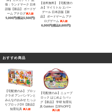
【送料無料】【宅配便の
張：ランドマーク 日本
み】マイリトル エバー
語版【新品】 ボードゲ
デール 日本語版【新
ーム アナログ
品】 ボードゲーム アナ
5,000円(税込5,500円)
ログゲーム
6,000円(税込6,600円)
おすすめ商品
【宅配便のみ】 ブロッ
【宅配便のみ】ニューブ
クラボ アンパンマンと
ロック はじめようバッ
みんなのおみせ たっぷ
グ【新品】 学研 知育玩
りブロックDX【新品】
具 Gakken【28%OFF】
知育玩具