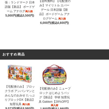
【送料無料】【宅配便の
張：ランドマーク 日本
み】マイリトル エバー
語版【新品】 ボードゲ
デール 日本語版【新
ーム アナログ
品】 ボードゲーム アナ
5,000円(税込5,500円)
ログゲーム
6,000円(税込6,600円)
おすすめ商品
【宅配便のみ】 ブロッ
【宅配便のみ】ニューブ
クラボ アンパンマンと
ロック はじめようバッ
みんなのおみせ たっぷ
グ【新品】 学研 知育玩
りブロックDX【新品】
具 Gakken【28%OFF】
知育玩具
9,073円(税込9,980円)
1,800円(税込1,980円)