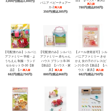
品】 【ハウス・家具】
3,000円(税込3,300円)
バニア ベビーチェアー
カ-2
780円(税込858円)
350円(税込385円)
【宅配便のみ】シルバニ
【宅配便のみ】シルバニ
【メール便発送可】シル
アファミリー 学校・よ
アファミリー 赤ちゃん
バニアファミリー きせ
うちえん 制服・ランド
ハウス ブランコ B-36
かえ 女の子のドレス(ピ
セルセット D-30【新
【新品】 【ハウス・家
ンク) D-15【新品】 【ハ
品】 【ハ
具】
ウス・家具】
682円(税込750円)
880円(税込968円)
682円(税込750円)