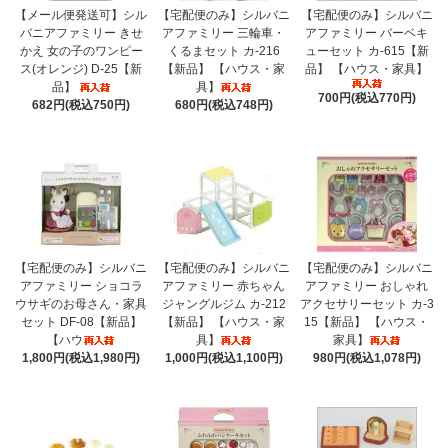
【メール便発送可】シル
【宅配便のみ】シルバニ
【宅配便のみ】シルバニ
バニアファミリー きせ
アファミリー 三輪車・
アファミリー バーベキ
かえ 女の子のワンピー
くるまセット カ-216
ューセット カ-615【新
ス(オレンジ) D-25【新
【新品】 【ハウス・家
品】 【ハウス・家具】
品】
具】
700円(税込770円)
682円(税込750円)
680円(税込748円)
【宅配便のみ】シルバニ
【宅配便のみ】シルバニ
【宅配便のみ】シルバニ
アファミリー ショコラ
アファミリー 赤ちゃん
アファミリー おしゃれ
ウサギのお母さん・家具
ジャングルジム カ-212
アクセサリーセット カ-3
セット DF-08【新品】
【新品】 【ハウス・家
15【新品】 【ハウス・
【ハウ
具】
家具】
1,800円(税込1,980円)
1,000円(税込1,100円)
980円(税込1,078円)