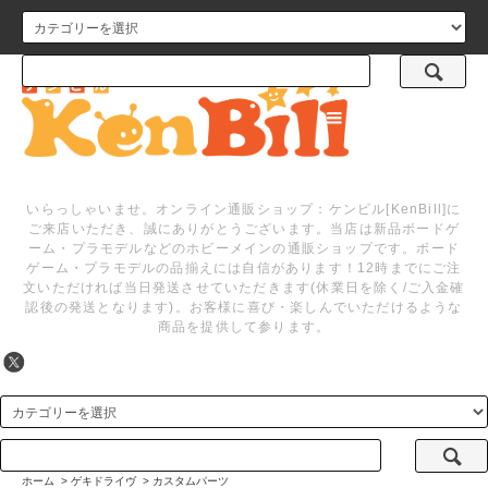
メニュー
いらっしゃいませ。オンライン通販ショップ：ケンビル[KenBill]に
ご来店いただき、誠にありがとうございます。当店は新品ボードゲ
ーム・プラモデルなどのホビーメインの通販ショップです。ボード
ゲーム・プラモデルの品揃えには自信があります！12時までにご注
文いただければ当日発送させていただきます(休業日を除く/ご入金確
認後の発送となります)。お客様に喜び・楽しんでいただけるような
商品を提供して参ります。
ホーム
>
ゲキドライヴ
>
カスタムパーツ