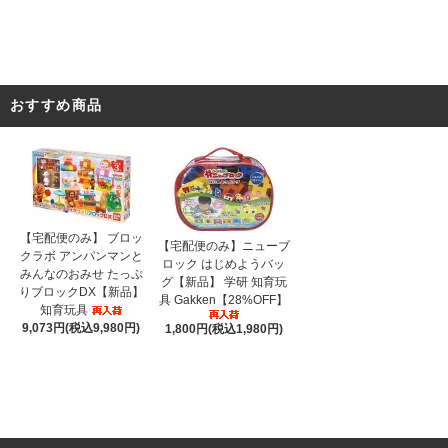
おすすめ商品
【宅配便のみ】 ブロッ
【宅配便のみ】ニューブ
クラボ アンパンマンと
ロック はじめようバッ
みんなのおみせ たっぷ
グ【新品】 学研 知育玩
りブロックDX【新品】
具 Gakken【28%OFF】
知育玩具
9,073円(税込9,980円)
1,800円(税込1,980円)