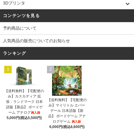
3Dプリンタ
コンテンツを見る
予約商品について
人気商品の販売についてのお知らせ
ランキング
1
2
【送料無料】【宅配便の
み】カスカディア 拡
【送料無料】【宅配便の
張：ランドマーク 日本
み】マイリトル エバー
語版【新品】 ボードゲ
デール 日本語版【新
ーム アナログ
品】 ボードゲーム アナ
5,000円(税込5,500円)
ログゲーム
6,000円(税込6,600円)