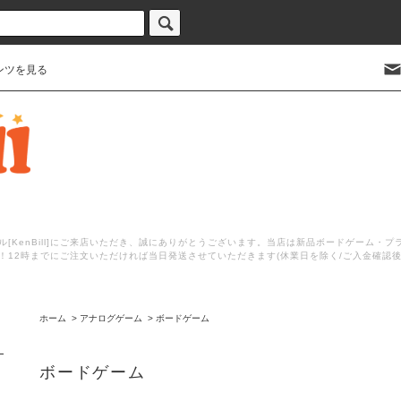
ンツを見る
[KenBill]にご来店いただき、誠にありがとうございます。当店は新品ボードゲーム・
！12時までにご注文いただければ当日発送させていただきます(休業日を除く/ご入金確認
ホーム
>
アナログゲーム
>
ボードゲーム
ボードゲーム