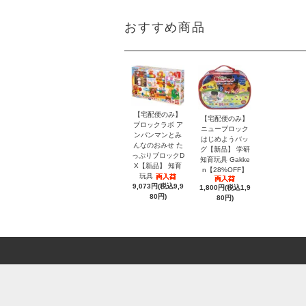
おすすめ商品
【宅配便のみ】
【宅配便のみ】
ブロックラボ ア
ニューブロック
ンパンマンとみ
はじめようバッ
んなのおみせ た
グ【新品】 学研
っぷりブロックD
知育玩具 Gakke
X【新品】 知育
n【28%OFF】
玩具
9,073円(税込9,9
1,800円(税込1,9
80円)
80円)