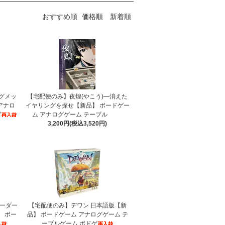
おすすめ順
価格順
新着順
グメッ
【宅配便のみ】夜煌(やこう)―消えた
アナロ
イヤリングを探せ【新品】 ボードゲー
ゲ
ム アナログゲーム テーブル
3,200円(税込3,520円)
マーダー
【宅配便のみ】デワン 日本語版【新
】 ボー
品】 ボードゲーム アナログゲーム テ
ーブルゲーム ボドゲ