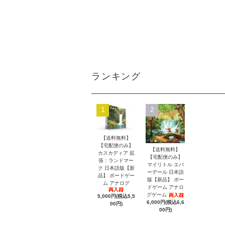
ランキング
1
2
【送料無料】
【宅配便のみ】
【送料無料】
カスカディア 拡
【宅配便のみ】
張：ランドマー
マイリトル エバ
ク 日本語版【新
ーデール 日本語
品】 ボードゲー
版【新品】 ボー
ム アナログ
ドゲーム アナロ
グゲーム
5,000円(税込5,5
6,000円(税込6,6
00円)
00円)