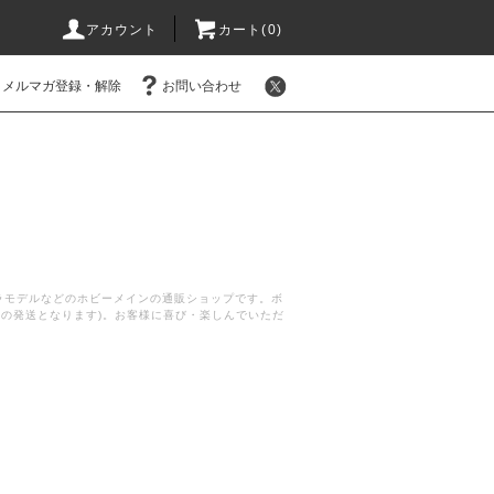
アカウント
カート(
0
)
メルマガ登録・解除
お問い合わせ
プラモデルなどのホビーメインの通販ショップです。ボ
後の発送となります)。お客様に喜び・楽しんでいただ