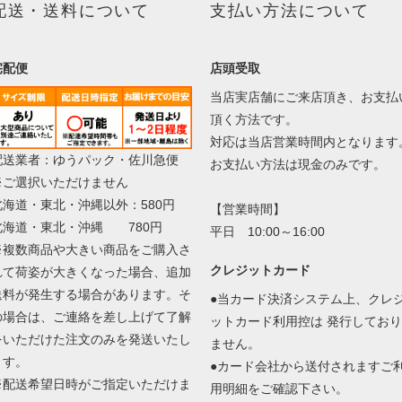
配送・送料について
支払い方法について
宅配便
店頭受取
当店実店舗にご来店頂き、お支払
頂く方法です。
対応は当店営業時間内となります
配送業者：ゆうパック・佐川急便
お支払い方法は現金のみです。
※ご選択いただけません
北海道・東北・沖縄以外：580円
【営業時間】
北海道・東北・沖縄 780円
平日 10:00～16:00
※複数商品や大きい商品をご購入さ
クレジットカード
れて荷姿が大きくなった場合、追加
送料が発生する場合があります。そ
●当カード決済システム上、クレ
の場合は、ご連絡を差し上げて了解
ットカード利用控は 発行しており
をいただけた注文のみを発送いたし
ません。
ます。
●カード会社から送付されますご
※配送希望日時がご指定いただけま
用明細をご確認下さい。