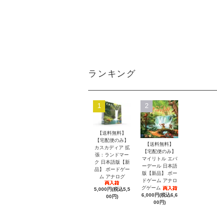
ランキング
1
2
【送料無料】
【宅配便のみ】
【送料無料】
カスカディア 拡
【宅配便のみ】
張：ランドマー
マイリトル エバ
ク 日本語版【新
ーデール 日本語
品】 ボードゲー
版【新品】 ボー
ム アナログ
ドゲーム アナロ
グゲーム
5,000円(税込5,5
6,000円(税込6,6
00円)
00円)