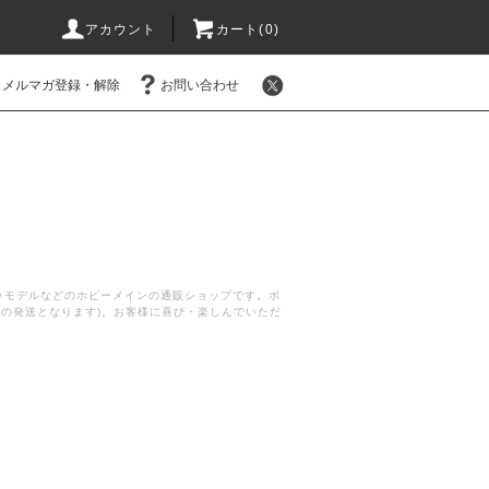
アカウント
カート(
0
)
メルマガ登録・解除
お問い合わせ
プラモデルなどのホビーメインの通販ショップです。ボ
後の発送となります)。お客様に喜び・楽しんでいただ