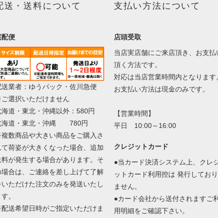
配送・送料について
支払い方法について
宅配便
店頭受取
当店実店舗にご来店頂き、お支払
頂く方法です。
対応は当店営業時間内となります
配送業者：ゆうパック・佐川急便
お支払い方法は現金のみです。
※ご選択いただけません
北海道・東北・沖縄以外：580円
【営業時間】
北海道・東北・沖縄 780円
平日 10:00～16:00
※複数商品や大きい商品をご購入さ
クレジットカード
れて荷姿が大きくなった場合、追加
送料が発生する場合があります。そ
●当カード決済システム上、クレ
の場合は、ご連絡を差し上げて了解
ットカード利用控は 発行しており
をいただけた注文のみを発送いたし
ません。
ます。
●カード会社から送付されますご
※配送希望日時がご指定いただけま
用明細をご確認下さい。