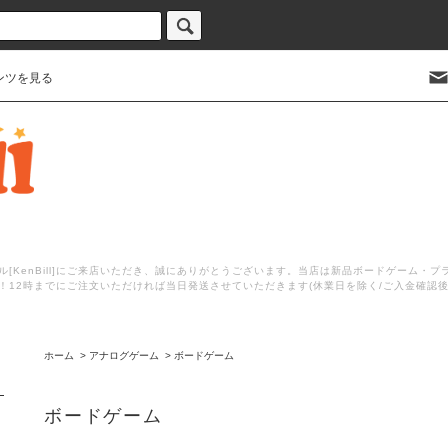
ンツを見る
[KenBill]にご来店いただき、誠にありがとうございます。当店は新品ボードゲーム・
！12時までにご注文いただければ当日発送させていただきます(休業日を除く/ご入金確認
ホーム
>
アナログゲーム
>
ボードゲーム
ボードゲーム