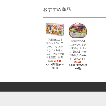
おすすめ商品
【宅配便のみ】
【宅配便のみ】
ブロックラボ ア
ニューブロック
ンパンマンとみ
はじめようバッ
んなのおみせ た
グ【新品】 学研
っぷりブロックD
知育玩具 Gakke
X【新品】 知育
n【28%OFF】
玩具
9,073円(税込9,9
1,800円(税込1,9
80円)
80円)