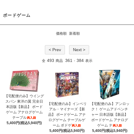
ボードゲーム
価格順
新着順
< Prev
Next >
493
361
384
全
商品
-
表示
【宅配便のみ】ウイング
スパン 東洋の翼 完全日
【宅配便のみ】インペリ
【宅配便のみ】アンロッ
本語版【新品】 ボード
アル・マイナーズ【新
ク！ ゲームアドベンチ
ゲーム アナログゲーム
品】 ボードゲーム アナ
ャー 日本語版【新品】
テーブル
ログゲーム テーブルゲ
ボードゲーム アナログ
5,400円(税込5,940円)
ーム ボドゲ
ゲーム テ
5,400円(税込5,940円)
5,400円(税込5,940円)