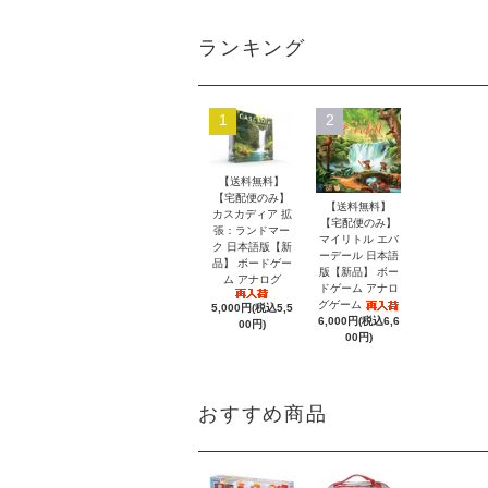
ランキング
1
2
【送料無料】
【宅配便のみ】
【送料無料】
カスカディア 拡
【宅配便のみ】
張：ランドマー
マイリトル エバ
ク 日本語版【新
ーデール 日本語
品】 ボードゲー
版【新品】 ボー
ム アナログ
ドゲーム アナロ
グゲーム
5,000円(税込5,5
6,000円(税込6,6
00円)
00円)
おすすめ商品