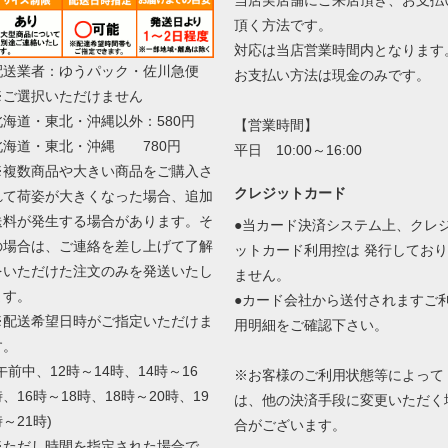
頂く方法です。
対応は当店営業時間内となります
配送業者：ゆうパック・佐川急便
お支払い方法は現金のみです。
※ご選択いただけません
北海道・東北・沖縄以外：580円
【営業時間】
北海道・東北・沖縄 780円
平日 10:00～16:00
※複数商品や大きい商品をご購入さ
クレジットカード
れて荷姿が大きくなった場合、追加
送料が発生する場合があります。そ
●当カード決済システム上、クレ
の場合は、ご連絡を差し上げて了解
ットカード利用控は 発行しており
をいただけた注文のみを発送いたし
ません。
ます。
●カード会社から送付されますご
※配送希望日時がご指定いただけま
用明細をご確認下さい。
す。
午前中、12時～14時、14時～16
※お客様のご利用状態等によって
、16時～18時、18時～20時、19
は、他の決済手段に変更いただく
～21時)
合がございます。
※ただし時間を指定された場合で