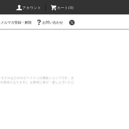
アカウント
カート(
0
)
メルマガ登録・解除
お問い合わせ
プラモデルなどのホビーメインの通販ショップです。ボ
後の発送となります)。お客様に喜び・楽しんでいただ