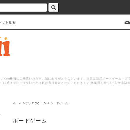
ンツを見る
[KenBill]にご来店いただき、誠にありがとうございます。当店は新品ボードゲーム・
！12時までにご注文いただければ当日発送させていただきます(休業日を除く/ご入金確認
ホーム
>
アナログゲーム
>
ボードゲーム
ボードゲーム