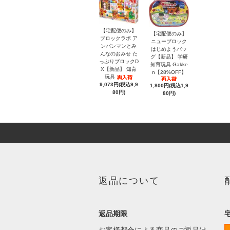
【宅配便のみ】
【宅配便のみ】
ブロックラボ ア
ニューブロック
ンパンマンとみ
はじめようバッ
んなのおみせ た
グ【新品】 学研
っぷりブロックD
知育玩具 Gakke
X【新品】 知育
n【28%OFF】
玩具
9,073円(税込9,9
1,800円(税込1,9
80円)
80円)
返品について
返品期限
お客様都合による商品のご返品は、