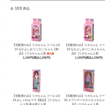
103
全
商品
【宅配便のみ】リカちゃん ドール LD-
【宅配便のみ】リカちゃん ドール
23 なかよしみつご かこちゃん【新
24 なかよしみつご みくちゃ
品】 (リカちゃん人形
品】 (リカちゃん人形
1,180円(税込1,298円)
1,180円(税込1,298円)
【宅配便のみ】リカちゃん ドール LD-
【宅配便のみ】リカちゃん ドール
19 おしゃれなママ【新品】 (リカちゃ
04 エブリデースタイルリカち
ん人形 着せ替え人形
品】 (リカちゃん人形