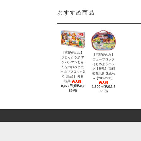
おすすめ商品
【宅配便のみ】
【宅配便のみ】
ブロックラボ ア
ニューブロック
ンパンマンとみ
はじめようバッ
んなのおみせ た
グ【新品】 学研
っぷりブロックD
知育玩具 Gakke
X【新品】 知育
n【28%OFF】
玩具
9,073円(税込9,9
1,800円(税込1,9
80円)
80円)