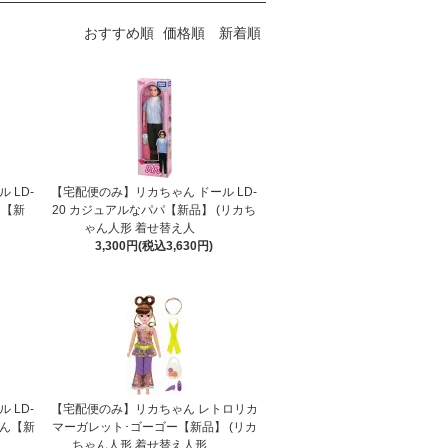
おすすめ順
価格順
新着順
 LD-
【宅配便のみ】リカちゃん ドール LD-
ん【新
20 カジュアルなパパ【新品】 (リカち
ゃん人形 着せ替え人
3,300円(税込3,630円)
 LD-
【宅配便のみ】リカちゃん レトロリカ
ゃん【新
マーガレット･ゴーゴー【新品】 (リカ
ちゃん人形 着せ替え人形