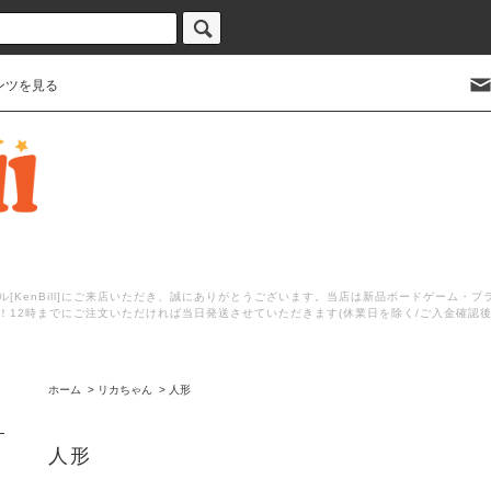
ンツを見る
[KenBill]にご来店いただき、誠にありがとうございます。当店は新品ボードゲーム・
！12時までにご注文いただければ当日発送させていただきます(休業日を除く/ご入金確認
ホーム
>
リカちゃん
>
人形
人形