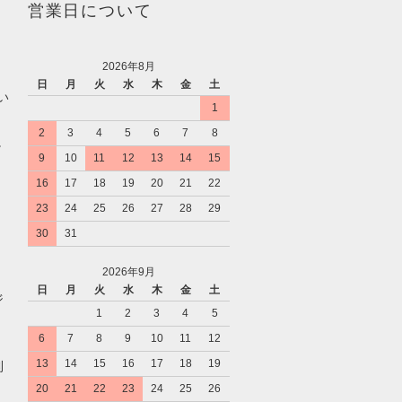
営業日について
2026年8月
日
月
火
水
木
金
土
い
1
2
3
4
5
6
7
8
。
9
10
11
12
13
14
15
16
17
18
19
20
21
22
23
24
25
26
27
28
29
30
31
2026年9月
日
月
火
水
木
金
土
ジ
1
2
3
4
5
6
7
8
9
10
11
12
13
14
15
16
17
18
19
利
20
21
22
23
24
25
26