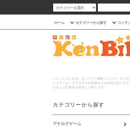
ホーム
カテゴリーから探す
コンテ
いらっしゃいませ。オンライン通販ショップ：ケンビル
ードゲーム・プラモデルの品揃えには自信があります
けるような商品を提供して参ります。
カテゴリーから探す
アナログゲーム