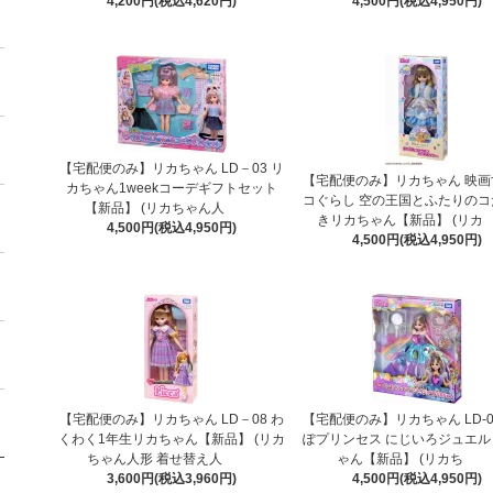
4,200円(税込4,620円)
4,500円(税込4,950円)
【宅配便のみ】リカちゃん LD－03 リ
【宅配便のみ】リカちゃん 映画
カちゃん1weekコーデギフトセット
コぐらし 空の王国とふたりのコ
【新品】 (リカちゃん人
きリカちゃん【新品】 (リカ
4,500円(税込4,950円)
4,500円(税込4,950円)
【宅配便のみ】リカちゃん LD－08 わ
【宅配便のみ】リカちゃん LD-0
くわく1年生リカちゃん【新品】 (リカ
ぽプリンセス にじいろジュエル
ちゃん人形 着せ替え人
ゃん【新品】 (リカち
3,600円(税込3,960円)
4,500円(税込4,950円)