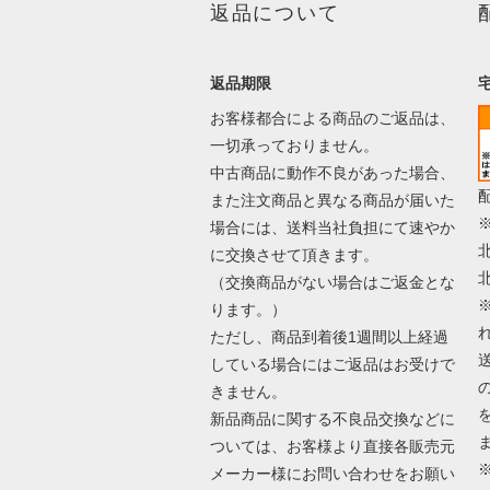
返品について
返品期限
お客様都合による商品のご返品は、
一切承っておりません。
中古商品に動作不良があった場合、
また注文商品と異なる商品が届いた
場合には、送料当社負担にて速やか
に交換させて頂きます。
（交換商品がない場合はご返金とな
ります。）
ただし、商品到着後1週間以上経過
している場合にはご返品はお受けで
きません。
新品商品に関する不良品交換などに
ついては、お客様より直接各販売元
メーカー様にお問い合わせをお願い