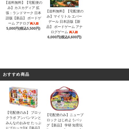
【送料無料】【宅配便の
み】カスカディア 拡
【送料無料】【宅配便の
張：ランドマーク 日本
み】マイリトル エバー
語版【新品】 ボードゲ
デール 日本語版【新
ーム アナログ
品】 ボードゲーム アナ
5,000円(税込5,500円)
ログゲーム
6,000円(税込6,600円)
おすすめ商品
【宅配便のみ】 ブロッ
【宅配便のみ】ニューブ
クラボ アンパンマンと
ロック はじめようバッ
みんなのおみせ たっぷ
グ【新品】 学研 知育玩
りブロックDX【新品】