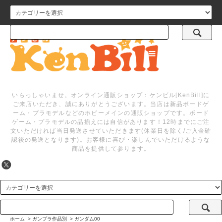
メニュー
いらっしゃいませ。オンライン通販ショップ：ケンビル[KenBill]に
ご来店いただき、誠にありがとうございます。当店は新品ボードゲ
ーム・プラモデルなどのホビーメインの通販ショップです。ボード
ゲーム・プラモデルの品揃えには自信があります！12時までにご注
文いただければ当日発送させていただきます(休業日を除く/ご入金確
認後の発送となります)。お客様に喜び・楽しんでいただけるような
商品を提供して参ります。
ホーム
>
ガンプラ作品別
>
ガンダム00