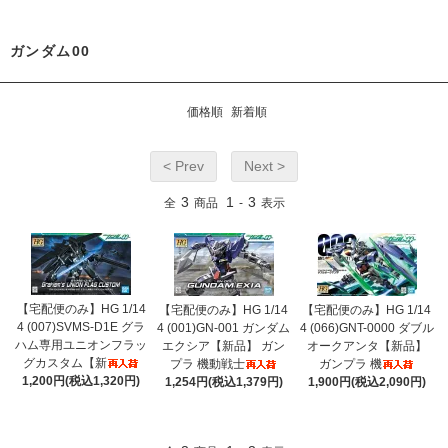
ガンダム00
価格順
新着順
< Prev
Next >
3
1
3
全
商品
-
表示
【宅配便のみ】HG 1/14
【宅配便のみ】HG 1/14
【宅配便のみ】HG 1/14
4 (007)SVMS-D1E グラ
4 (001)GN-001 ガンダム
4 (066)GNT-0000 ダブル
ハム専用ユニオンフラッ
エクシア【新品】 ガン
オークアンタ【新品】
グカスタム【新
プラ 機動戦士
ガンプラ 機
1,200円(税込1,320円)
1,254円(税込1,379円)
1,900円(税込2,090円)