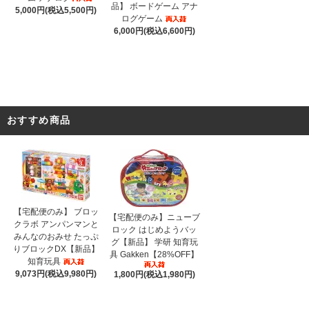
品】 ボードゲーム アナ
5,000円(税込5,500円)
ログゲーム
6,000円(税込6,600円)
おすすめ商品
【宅配便のみ】 ブロッ
【宅配便のみ】ニューブ
クラボ アンパンマンと
ロック はじめようバッ
みんなのおみせ たっぷ
グ【新品】 学研 知育玩
りブロックDX【新品】
具 Gakken【28%OFF】
知育玩具
9,073円(税込9,980円)
1,800円(税込1,980円)