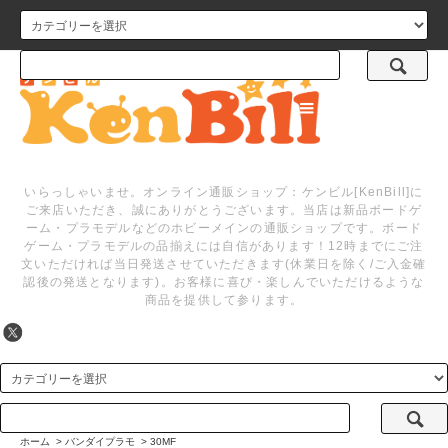
メニュー
いらっしゃいませ。オンライン通販ショップ：ケンビル[KenBill]に
ご来店いただき、誠にありがとうございます。当店は新品ボードゲ
ーム・プラモデルなどのホビーメインの通販ショップです。ボード
ゲーム・プラモデルの品揃えには自信があります！12時までにご注
文いただければ当日発送させていただきます(休業日を除く/ご入金確
認後の発送となります)。お客様に喜び・楽しんでいただけるような
商品を提供して参ります。
ホーム
>
バンダイプラモ
>
30MF