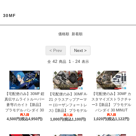
30MF
価格順
新着順
< Prev
Next >
42
1
24
全
商品
-
表示
【宅配便のみ】30MF 鎧
【宅配便のみ】30MF カ
【宅配便のみ】30MF A-
真伝サムライトルーパー
スタマイズストラクチャ
21 クラスアップアーマ
蒼穹のカイト【新品】
ー3【新品】 プラモデル
ー (ローザンフォートレ
プラモデル バンダイ 30
バンダイ 30 MINUT
ス)【新品】 プラモデル
4,500円(税込4,950円)
1,020円(税込1,122円)
1,000円(税込1,100円)