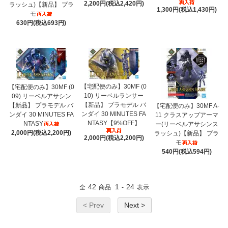
2,200円(税込2,420円)
ラッシュ)【新品】 プラ
1,300円(税込1,430円)
モ
630円(税込693円)
【宅配便のみ】30MF (0
【宅配便のみ】30MF (0
10) リーベルランサー
09) リーベルアサシン
【新品】 プラモデル バ
【新品】 プラモデル バ
【宅配便のみ】30MF A-
ンダイ 30 MINUTES FA
ンダイ 30 MINUTES FA
11 クラスアップアーマ
NTASY【9%OFF】
NTASY
ー(リーベルアサシンス
2,000円(税込2,200円)
ラッシュ)【新品】 プラ
2,000円(税込2,200円)
モ
540円(税込594円)
42
1
24
全
商品
-
表示
< Prev
Next >