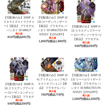
【宅配便のみ】30MF カ
【宅配便のみ】30MF (0
スタマイズストラクチャ
14) ローザンウィザード
ー1【新品】 プラモデル
【新品】 プラモデル バ
【宅配便のみ】30MF A-
バンダイ 30 MINUT
ンダイ 30 MINUTES FA
15 クラスアップアーマ
NTASY【10%OFF】
ー (ローザンソーサラー)
810円(税込891円)
【新品】 プラモデル
1,800円(税込1,980円)
540円(税込594円)
【宅配便のみ】30MF (0
【宅配便のみ】30MF (0
4) アイテムショップ4(ク
13) リーベルウィザード
エストオプション)【新
【新品】 プラモデル バ
【宅配便のみ】30MF A-
品】 プラモデル バン
ンダイ 30 MINUTES FA
16 クラスアップアーマ
NTASY【25%OFF】
ー (ローザンエンチャン
700円(税込770円)
ター)【新品】 プラモデ
1,500円(税込1,650円)
540円(税込594円)