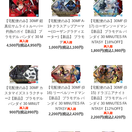
【宅配便のみ】30MF 鎧
【宅配便のみ】30MF A-
【宅配便のみ】30MF (0
真伝サムライトルーパー
19 クラスアップアーマ
17) ローザンソードマン
灼熱のガイ【新品】 プ
ー(ローザングラディエ
【新品】 プラモデル バ
ラモデル バンダイ 30 M
ーター)【新品】 プラモ
ンダイ 30 MINUTES FA
デ
NTASY【18%OFF】
4,500円(税込4,950円)
1,000円(税込1,100円)
1,800円(税込1,980円)
【宅配便のみ】30MF (0
【宅配便のみ】30MF (0
【宅配便のみ】30MF カ
16) リーベルソードマン
15) ドラゴニアナイト
スタマイズストラクチャ
【新品】 プラモデル バ
【新品】 プラモデル バ
ー2【新品】 プラモデル
ンダイ 30 MINUTES FA
ンダイ 30 MINUTES FA
バンダイ 30 MINUT
NTASY
NTASY【12%OFF】
900円(税込990円)
2,200円(税込2,420円)
2,200円(税込2,420円)