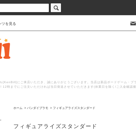
ンツを見る
[KenBill]にご来店いただき、誠にありがとうございます。当店は新品ボードゲーム・
！12時までにご注文いただければ当日発送させていただきます(休業日を除く/ご入金確認
ホーム
>
バンダイプラモ
>
フィギュアライズスタンダード
フィギュアライズスタンダード