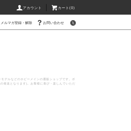
アカウント
カート(
0
)
メルマガ登録・解除
お問い合わせ
プラモデルなどのホビーメインの通販ショップです。ボ
後の発送となります)。お客様に喜び・楽しんでいただ