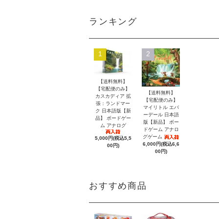
ランキング
1
2
【送料無料】
【宅配便のみ】
【送料無料】
カスカディア 拡
【宅配便のみ】
張：ランドマー
マイリトル エバ
ク 日本語版【新
ーデール 日本語
品】 ボードゲー
版【新品】 ボー
ム アナログ
ドゲーム アナロ
グゲーム
5,000円(税込5,5
6,000円(税込6,6
00円)
00円)
おすすめ商品