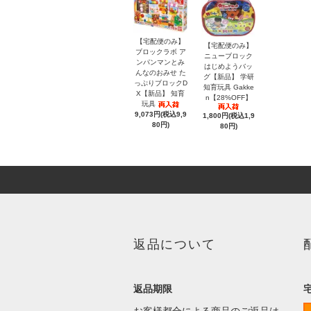
【宅配便のみ】
【宅配便のみ】
ブロックラボ ア
ニューブロック
ンパンマンとみ
はじめようバッ
んなのおみせ た
グ【新品】 学研
っぷりブロックD
知育玩具 Gakke
X【新品】 知育
n【28%OFF】
玩具
9,073円(税込9,9
1,800円(税込1,9
80円)
80円)
返品について
返品期限
お客様都合による商品のご返品は、