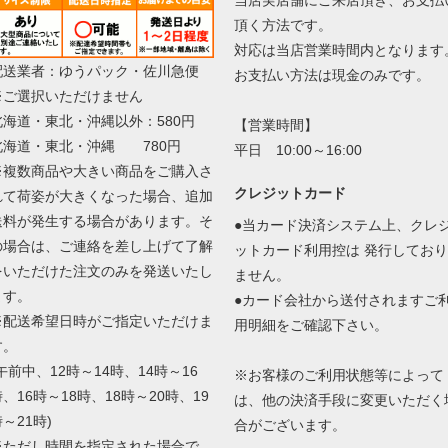
頂く方法です。
対応は当店営業時間内となります
配送業者：ゆうパック・佐川急便
お支払い方法は現金のみです。
※ご選択いただけません
北海道・東北・沖縄以外：580円
【営業時間】
北海道・東北・沖縄 780円
平日 10:00～16:00
※複数商品や大きい商品をご購入さ
クレジットカード
れて荷姿が大きくなった場合、追加
送料が発生する場合があります。そ
●当カード決済システム上、クレ
の場合は、ご連絡を差し上げて了解
ットカード利用控は 発行しており
をいただけた注文のみを発送いたし
ません。
ます。
●カード会社から送付されますご
※配送希望日時がご指定いただけま
用明細をご確認下さい。
す。
午前中、12時～14時、14時～16
※お客様のご利用状態等によって
、16時～18時、18時～20時、19
は、他の決済手段に変更いただく
～21時)
合がございます。
※ただし時間を指定された場合で