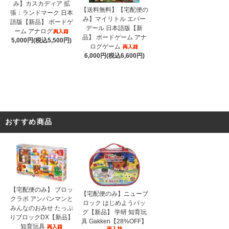
み】カスカディア 拡
【送料無料】【宅配便の
張：ランドマーク 日本
み】マイリトル エバー
語版【新品】 ボードゲ
デール 日本語版【新
ーム アナログ
品】 ボードゲーム アナ
5,000円(税込5,500円)
ログゲーム
6,000円(税込6,600円)
おすすめ商品
【宅配便のみ】 ブロッ
【宅配便のみ】ニューブ
クラボ アンパンマンと
ロック はじめようバッ
みんなのおみせ たっぷ
グ【新品】 学研 知育玩
りブロックDX【新品】
具 Gakken【28%OFF】
知育玩具