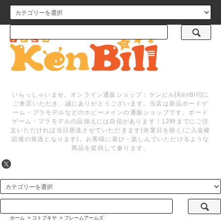
メニュー
いらっしゃいませ。オンライン通販ショップ：ケンビル[KenBill]に
ご来店いただき、誠にありがとうございます。当店は新品ボードゲ
ーム・プラモデルなどのホビーメインの通販ショップです。ボード
ゲーム・プラモデルの品揃えには自信があります！12時までにご注
文いただければ当日発送させていただきます(休業日を除く/ご入金確
認後の発送となります)。お客様に喜び・楽しんでいただけるような
商品を提供して参ります。
ホーム
>
コトブキヤ
>
フレームアームズ