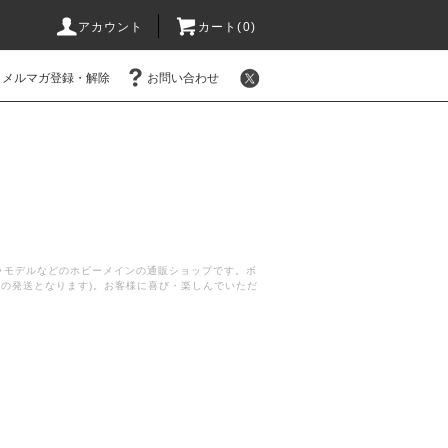
アカウント
カート(
0
)
メルマガ登録・解除
お問い合わせ
プラモデルなどのホビーメインの通販ショップです。ボ
後の発送となります)。お客様に喜び・楽しんでいただ