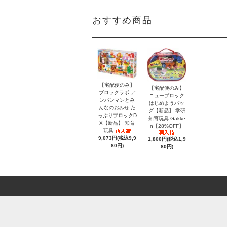
おすすめ商品
【宅配便のみ】
【宅配便のみ】
ブロックラボ ア
ニューブロック
ンパンマンとみ
はじめようバッ
んなのおみせ た
グ【新品】 学研
っぷりブロックD
知育玩具 Gakke
X【新品】 知育
n【28%OFF】
玩具
9,073円(税込9,9
1,800円(税込1,9
80円)
80円)