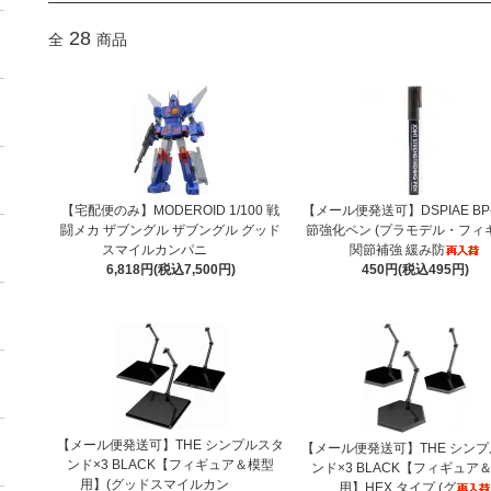
28
全
商品
【宅配便のみ】MODEROID 1/100 戦
【メール便発送可】DSPIAE BP-
闘メカ ザブングル ザブングル グッド
節強化ペン (プラモデル・フィ
スマイルカンパニ
関節補強 緩み防
6,818円(税込7,500円)
450円(税込495円)
【メール便発送可】THE シンプルスタ
【メール便発送可】THE シン
ンド×3 BLACK【フィギュア＆模型
ンド×3 BLACK【フィギュア
用】(グッドスマイルカン
用】HEX タイプ (グ