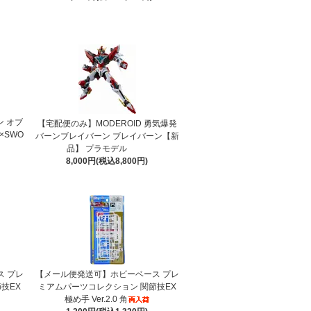
ン オブ
【宅配便のみ】MODEROID 勇気爆発
×SWO
バーンブレイバーン ブレイバーン【新
品】 プラモデル
8,000円(税込8,800円)
 プレ
【メール便発送可】ホビーベース プレ
技EX
ミアムパーツコレクション 関節技EX
極め手 Ver.2.0 角