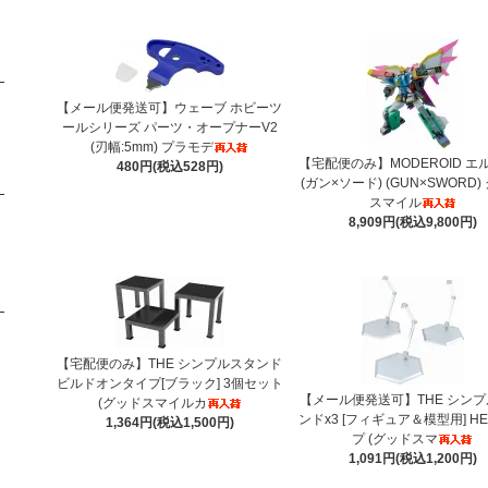
【メール便発送可】ウェーブ ホビーツ
ールシリーズ パーツ・オープナーV2
(刃幅:5mm) プラモデ
【宅配便のみ】MODEROID エ
480円(税込528円)
(ガン×ソード) (GUN×SWORD)
スマイル
8,909円(税込9,800円)
【宅配便のみ】THE シンプルスタンド
ビルドオンタイプ[ブラック] 3個セット
【メール便発送可】THE シン
(グッドスマイルカ
ンドx3 [フィギュア＆模型用] HE
1,364円(税込1,500円)
プ (グッドスマ
1,091円(税込1,200円)