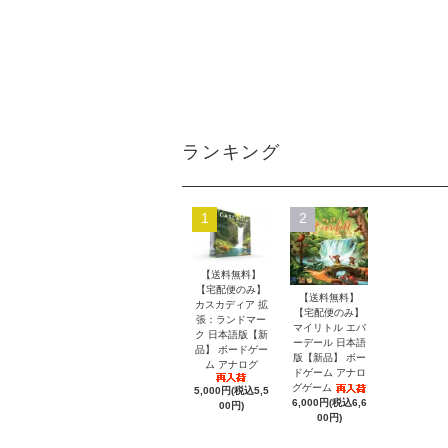
ランキング
1
2
【送料無料】
【宅配便のみ】
【送料無料】
カスカディア 拡
【宅配便のみ】
張：ランドマー
マイリトル エバ
ク 日本語版【新
ーデール 日本語
品】 ボードゲー
版【新品】 ボー
ム アナログ
ドゲーム アナロ
グゲーム
5,000円(税込5,5
6,000円(税込6,6
00円)
00円)