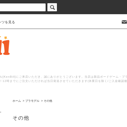
ンツを見る
[KenBill]にご来店いただき、誠にありがとうございます。当店は新品ボードゲーム・
！12時までにご注文いただければ当日発送させていただきます(休業日を除く/ご入金確認
ホーム
>
プラモデル
>
その他
その他