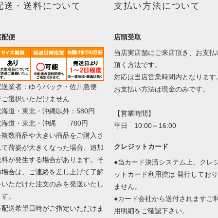
配送・送料について
支払い方法について
宅配便
店頭受取
当店実店舗にご来店頂き、お支払
頂く方法です。
対応は当店営業時間内となります
配送業者：ゆうパック・佐川急便
お支払い方法は現金のみです。
※ご選択いただけません
北海道・東北・沖縄以外：580円
【営業時間】
北海道・東北・沖縄 780円
平日 10:00～16:00
※複数商品や大きい商品をご購入さ
クレジットカード
れて荷姿が大きくなった場合、追加
送料が発生する場合があります。そ
●当カード決済システム上、クレ
の場合は、ご連絡を差し上げて了解
ットカード利用控は 発行しており
をいただけた注文のみを発送いたし
ません。
ます。
●カード会社から送付されますご
※配送希望日時がご指定いただけま
用明細をご確認下さい。