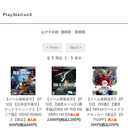
PlayStation3
おすすめ順
価格順
新着順
< Prev
Next >
5
1
5
全
商品
-
表示
【メール便発送可】【P
【メール便発送可】【P
【メール便発送可】【P
S3】【日本語字幕可】
S3】【謝恩セール】(通
S3】【特価】【通常
デッドライジング２【ア
常版)ZONE OF THE EN
版】FIFA10ワールドクラ
ジア版】-DEAD RISING
DERS HD ED
スサッカー【新品】【9
2-【新品】
2,000円(税込2,200円)
7%OFF】
600円(税込660円)
200円(税込220円)