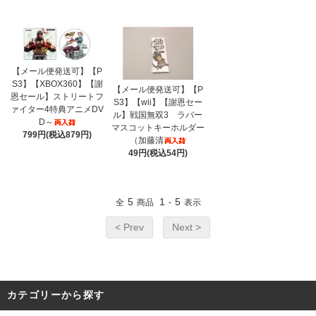
【メール便発送可】【P
S3】【XBOX360】【謝
【メール便発送可】【P
恩セール】ストリートフ
S3】【wii】【謝恩セー
ァイター4特典アニメDV
ル】戦国無双3 ラバー
D～
マスコットキーホルダー
799円(税込879円)
（加藤清
49円(税込54円)
5
1
5
全
商品
-
表示
< Prev
Next >
カテゴリーから探す