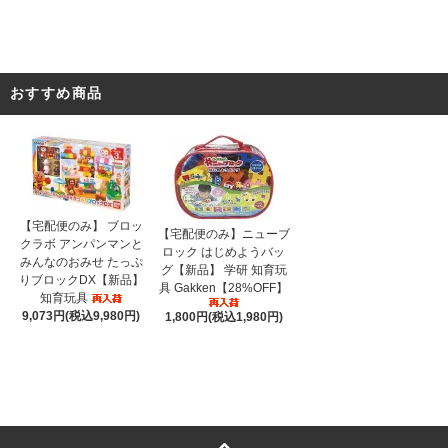
おすすめ商品
【宅配便のみ】 ブロッ
【宅配便のみ】ニューブ
クラボ アンパンマンと
ロック はじめようバッ
みんなのおみせ たっぷ
グ【新品】 学研 知育玩
りブロックDX【新品】
具 Gakken【28%OFF】
知育玩具
9,073円(税込9,980円)
1,800円(税込1,980円)