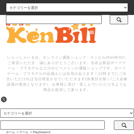
メニュー
いらっしゃいませ。オンライン通販ショップ：ケンビル[KenBill]に
ご来店いただき、誠にありがとうございます。当店は新品ボードゲ
ーム・プラモデルなどのホビーメインの通販ショップです。ボード
ゲーム・プラモデルの品揃えには自信があります！12時までにご注
文いただければ当日発送させていただきます(休業日を除く/ご入金確
認後の発送となります)。お客様に喜び・楽しんでいただけるような
商品を提供して参ります。
ホーム
>
ゲーム
>
PlayStation3