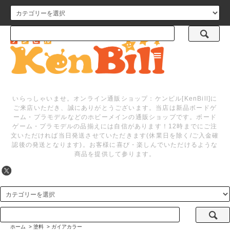
メニュー
いらっしゃいませ。オンライン通販ショップ：ケンビル[KenBill]に
ご来店いただき、誠にありがとうございます。当店は新品ボードゲ
ーム・プラモデルなどのホビーメインの通販ショップです。ボード
ゲーム・プラモデルの品揃えには自信があります！12時までにご注
文いただければ当日発送させていただきます(休業日を除く/ご入金確
認後の発送となります)。お客様に喜び・楽しんでいただけるような
商品を提供して参ります。
ホーム
>
塗料
>
ガイアカラー