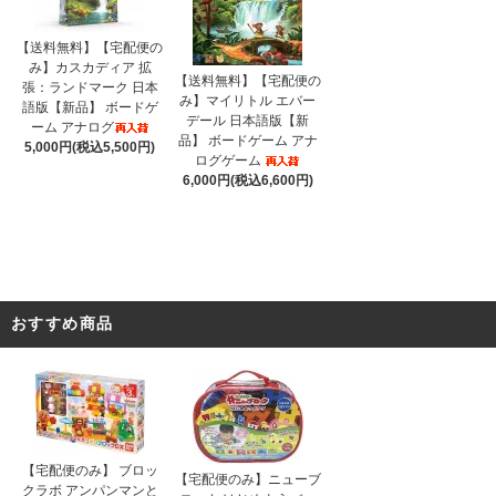
【送料無料】【宅配便の
み】カスカディア 拡
【送料無料】【宅配便の
張：ランドマーク 日本
み】マイリトル エバー
語版【新品】 ボードゲ
デール 日本語版【新
ーム アナログ
品】 ボードゲーム アナ
5,000円(税込5,500円)
ログゲーム
6,000円(税込6,600円)
おすすめ商品
【宅配便のみ】 ブロッ
【宅配便のみ】ニューブ
クラボ アンパンマンと