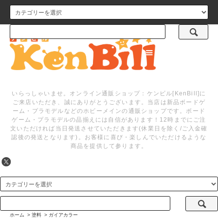
メニュー
いらっしゃいませ。オンライン通販ショップ：ケンビル[KenBill]に
ご来店いただき、誠にありがとうございます。当店は新品ボードゲ
ーム・プラモデルなどのホビーメインの通販ショップです。ボード
ゲーム・プラモデルの品揃えには自信があります！12時までにご注
文いただければ当日発送させていただきます(休業日を除く/ご入金確
認後の発送となります)。お客様に喜び・楽しんでいただけるような
商品を提供して参ります。
ホーム
>
塗料
>
ガイアカラー