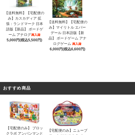
【送料無料】【宅配便の
み】カスカディア 拡
【送料無料】【宅配便の
張：ランドマーク 日本
み】マイリトル エバー
語版【新品】 ボードゲ
デール 日本語版【新
ーム アナログ
品】 ボードゲーム アナ
5,000円(税込5,500円)
ログゲーム
6,000円(税込6,600円)
おすすめ商品
【宅配便のみ】 ブロッ
【宅配便のみ】ニューブ
クラボ アンパンマンと