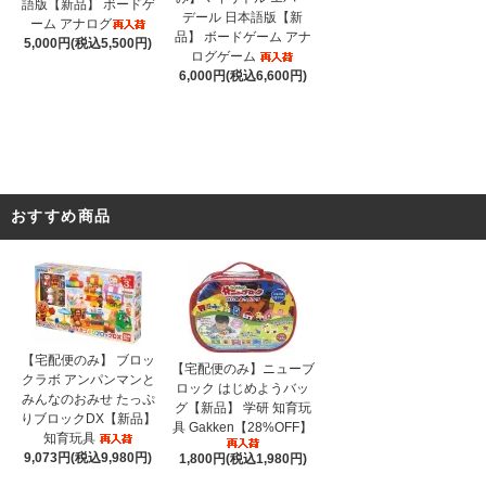
語版【新品】 ボードゲ
デール 日本語版【新
ーム アナログ
品】 ボードゲーム アナ
5,000円(税込5,500円)
ログゲーム
6,000円(税込6,600円)
おすすめ商品
【宅配便のみ】 ブロッ
【宅配便のみ】ニューブ
クラボ アンパンマンと
ロック はじめようバッ
みんなのおみせ たっぷ
グ【新品】 学研 知育玩
りブロックDX【新品】
具 Gakken【28%OFF】
知育玩具
9,073円(税込9,980円)
1,800円(税込1,980円)