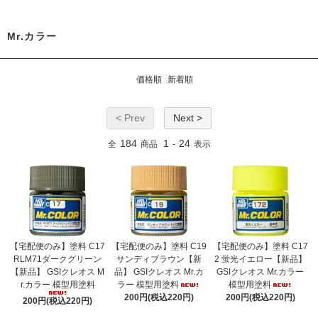
Mr.カラー
価格順
新着順
< Prev
Next >
184
1
24
全
商品
-
表示
【宅配便のみ】塗料 C17
【宅配便のみ】塗料 C19
【宅配便のみ】塗料 C17
RLM71ダークグリーン
サンディブラウン【新
2 蛍光イエロー【新品】
【新品】 GSIクレオス M
品】 GSIクレオス Mr.カ
GSIクレオス Mr.カラー
r.カラー 模型用塗料
ラー 模型用塗料
模型用塗料
200円(税込220円)
200円(税込220円)
200円(税込220円)