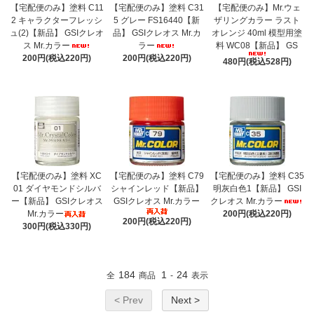
【宅配便のみ】塗料 C11
【宅配便のみ】塗料 C31
【宅配便のみ】Mr.ウェ
2 キャラクターフレッシ
5 グレー FS16440【新
ザリングカラー ラスト
ュ(2)【新品】 GSIクレオ
品】 GSIクレオス Mr.カ
オレンジ 40ml 模型用塗
ス Mr.カラー
ラー
料 WC08【新品】 GS
200円(税込220円)
200円(税込220円)
480円(税込528円)
【宅配便のみ】塗料 XC
【宅配便のみ】塗料 C79
【宅配便のみ】塗料 C35
01 ダイヤモンドシルバ
シャインレッド【新品】
明灰白色1【新品】 GSI
ー【新品】 GSIクレオス
GSIクレオス Mr.カラー
クレオス Mr.カラー
Mr.カラー
200円(税込220円)
200円(税込220円)
300円(税込330円)
184
1
24
全
商品
-
表示
< Prev
Next >