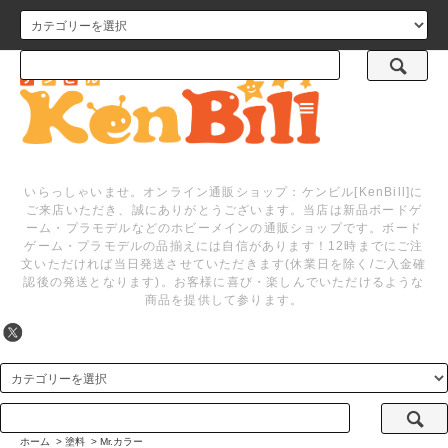
メニュー
いらっしゃいませ。オンライン通販ショップ：ケンビル[KenBill]に
ご来店いただき、誠にありがとうございます。当店は新品ボードゲ
ーム・プラモデルなどのホビーメインの通販ショップです。ボード
ゲーム・プラモデルの品揃えには自信があります！12時までにご注
文いただければ当日発送させていただきます(休業日を除く/ご入金確
認後の発送となります)。お客様に喜び・楽しんでいただけるような
商品を提供して参ります。
ホーム
>
塗料
>
Mr.カラー