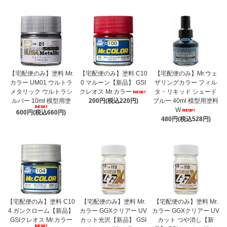
【宅配便のみ】塗料 Mr.
【宅配便のみ】塗料 C10
【宅配便のみ】Mr.ウェ
カラー UM01 ウルトラ
0 マルーン【新品】 GSI
ザリングカラー フィル
メタリック ウルトラシ
クレオス Mr.カラー
タ・リキッド シェード
ルバー 10ml 模型用塗
200円(税込220円)
ブルー 40ml 模型用塗料
W
600円(税込660円)
480円(税込528円)
【宅配便のみ】塗料 C10
【宅配便のみ】塗料 Mr.
【宅配便のみ】塗料 Mr.
4 ガンクローム【新品】
カラー GGXクリアー UV
カラー GGXクリアー UV
GSIクレオス Mr.カラー
カット光沢【新品】 GSI
カット つや消し【新