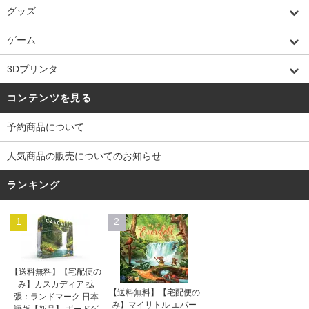
グッズ
ゲーム
3Dプリンタ
コンテンツを見る
予約商品について
人気商品の販売についてのお知らせ
ランキング
1
2
【送料無料】【宅配便の
み】カスカディア 拡
【送料無料】【宅配便の
張：ランドマーク 日本
み】マイリトル エバー
語版【新品】 ボードゲ