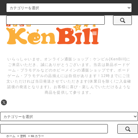
メニュー
いらっしゃいませ。オンライン通販ショップ：ケンビル[KenBill]に
ご来店いただき、誠にありがとうございます。当店は新品ボードゲ
ーム・プラモデルなどのホビーメインの通販ショップです。ボード
ゲーム・プラモデルの品揃えには自信があります！12時までにご注
文いただければ当日発送させていただきます(休業日を除く/ご入金確
認後の発送となります)。お客様に喜び・楽しんでいただけるような
商品を提供して参ります。
ホーム
>
塗料
>
Mr.カラー