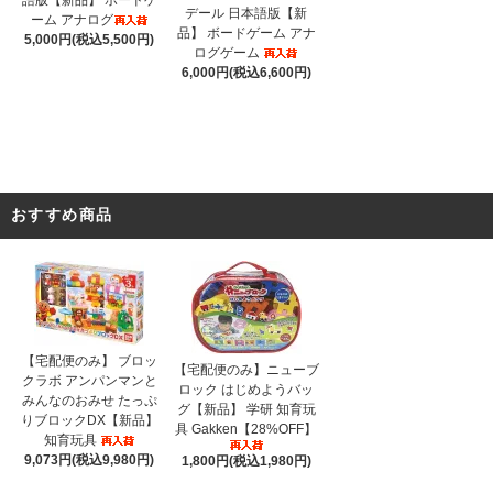
デール 日本語版【新
ーム アナログ
品】 ボードゲーム アナ
5,000円(税込5,500円)
ログゲーム
6,000円(税込6,600円)
おすすめ商品
【宅配便のみ】 ブロッ
【宅配便のみ】ニューブ
クラボ アンパンマンと
ロック はじめようバッ
みんなのおみせ たっぷ
グ【新品】 学研 知育玩
りブロックDX【新品】
具 Gakken【28%OFF】
知育玩具
9,073円(税込9,980円)
1,800円(税込1,980円)