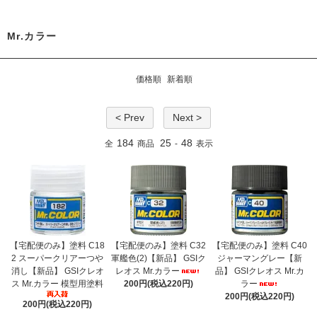
Mr.カラー
価格順
新着順
< Prev
Next >
184
25
48
全
商品
-
表示
【宅配便のみ】塗料 C18
【宅配便のみ】塗料 C32
【宅配便のみ】塗料 C40
2 スーパークリアーつや
軍艦色(2)【新品】 GSIク
ジャーマングレー【新
消し【新品】 GSIクレオ
レオス Mr.カラー
品】 GSIクレオス Mr.カ
ス Mr.カラー 模型用塗料
200円(税込220円)
ラー
200円(税込220円)
200円(税込220円)