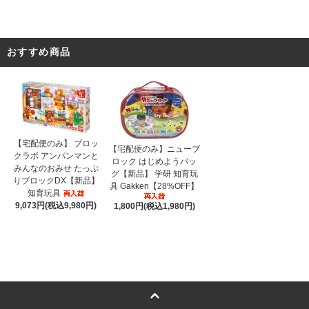
おすすめ商品
【宅配便のみ】 ブロッ
【宅配便のみ】ニューブ
クラボ アンパンマンと
ロック はじめようバッ
みんなのおみせ たっぷ
グ【新品】 学研 知育玩
りブロックDX【新品】
具 Gakken【28%OFF】
知育玩具
9,073円(税込9,980円)
1,800円(税込1,980円)