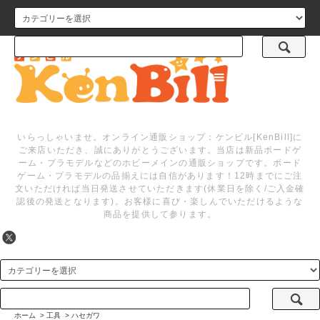
メニュー
いらっしゃいませ。オンライン通販ショップ：ケンビル[KenBill]に
ご来店いただき、誠にありがとうございます。当店は新品ボードゲ
ーム・プラモデルなどのホビーメインの通販ショップです。ボード
ゲーム・プラモデルの品揃えには自信があります！12時までにご注
文いただければ当日発送させていただきます(休業日を除く/ご入金確
認後の発送となります)。お客様に喜び・楽しんでいただけるような
商品を提供して参ります。
ホーム
>
工具
>
ハセガワ