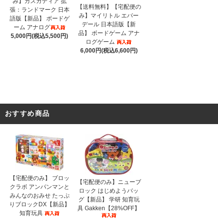
み】カスカディア 拡
【送料無料】【宅配便の
張：ランドマーク 日本
み】マイリトル エバー
語版【新品】 ボードゲ
デール 日本語版【新
ーム アナログ
品】 ボードゲーム アナ
5,000円(税込5,500円)
ログゲーム
6,000円(税込6,600円)
おすすめ商品
【宅配便のみ】 ブロッ
【宅配便のみ】ニューブ
クラボ アンパンマンと
ロック はじめようバッ
みんなのおみせ たっぷ
グ【新品】 学研 知育玩
りブロックDX【新品】
具 Gakken【28%OFF】
知育玩具