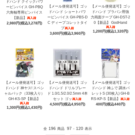
ドハンド クイックパワ
【メール便発送可】ゴッ
【メール便発送可】ゴッ
ーピンバイス GH-PBQ
ドハンド ショートパワ
ドハンド プラバン用強
六角軸専用ピンバイス
ーピンバイス GH-PBS-D
力両面テープ GH-DST-2
【新品】
C ディープコレットタイ
0【新品】 GodHand
2,980円(税込3,278円)
プ
1,200円(税込1,320円)
3,600円(税込3,960円)
【メール便発送可】ゴッ
【メール便発送可】ゴッ
【メール便発送可】ゴッ
ドハンド 神ヤス! スペシ
ドハンド ドリルブレー
ドハンド 神ふで 調水パ
ャルパック（33枚入り）
ド 1.0/1.5/2.0/2.5mm 4本
レットS (30枚入) GH-B
GH-KS-SP【新品】
セット ゴッ
RS-KP-S【新品】
4,500円(税込4,950円)
400円(税込440円)
1,300円(税込1,430円)
196
97
120
全
商品
-
表示