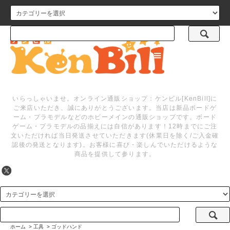
メニュー
いらっしゃいませ。オンライン通販ショップ：ケンビル[KenBill]に
ご来店いただき、誠にありがとうございます。当店は新品ボードゲ
ーム・プラモデルなどのホビーメインの通販ショップです。ボード
ゲーム・プラモデルの品揃えには自信があります！12時までにご注
文いただければ当日発送させていただきます(休業日を除く/ご入金確
認後の発送となります)。お客様に喜び・楽しんでいただけるような
商品を提供して参ります。
ホーム
>
工具
>
ゴッドハンド