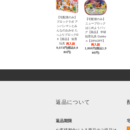
【宅配便のみ】
【宅配便のみ】
ブロックラボ ア
ニューブロック
ンパンマンとみ
はじめようバッ
んなのおみせ た
グ【新品】 学研
っぷりブロックD
知育玩具 Gakke
X【新品】 知育
n【28%OFF】
玩具
9,073円(税込9,9
1,800円(税込1,9
80円)
80円)
返品について
返品期限
お客様都合による商品のご返品は、