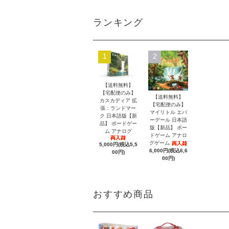
ランキング
1
2
【送料無料】
【宅配便のみ】
【送料無料】
カスカディア 拡
【宅配便のみ】
張：ランドマー
マイリトル エバ
ク 日本語版【新
ーデール 日本語
品】 ボードゲー
版【新品】 ボー
ム アナログ
ドゲーム アナロ
グゲーム
5,000円(税込5,5
6,000円(税込6,6
00円)
00円)
おすすめ商品