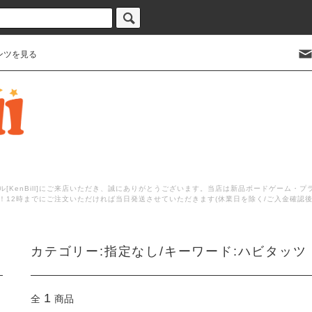
ンツを見る
[KenBill]にご来店いただき、誠にありがとうございます。当店は新品ボードゲーム・
！12時までにご注文いただければ当日発送させていただきます(休業日を除く/ご入金確認
カテゴリー:指定なし/キーワード:ハビタッツ
1
全
商品