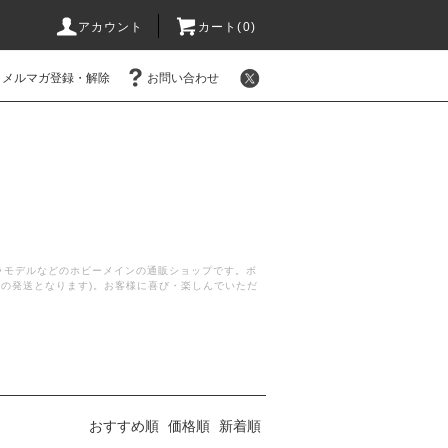
アカウント
カート(
0
)
メルマガ登録・解除
お問い合わせ
プラモデルなどのホビーメインの通販ショップです。ボ
後の発送となります)。お客様に喜び・楽しんでいただ
おすすめ順
価格順
新着順