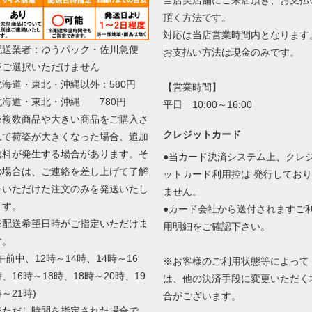
頂く方法です。
対応は当店営業時間内となります
配送業者：ゆうパック・佐川急便
お支払い方法は現金のみです。
※ご選択いただけません
北海道・東北・沖縄以外：580円
【営業時間】
北海道・東北・沖縄 780円
平日 10:00～16:00
※複数商品や大きい商品をご購入さ
クレジットカード
れて荷姿が大きくなった場合、追加
送料が発生する場合があります。そ
●当カード決済システム上、クレ
の場合は、ご連絡を差し上げて了解
ットカード利用控は 発行しており
をいただけた注文のみを発送いたし
ません。
ます。
●カード会社から送付されますご
※配送希望日時がご指定いただけま
用明細をご確認下さい。
す。
午前中、12時～14時、14時～16
※お客様のご利用状態等によって
、16時～18時、18時～20時、19
は、他の決済手段に変更いただく
～21時)
合がございます。
※ただし時間を指定された場合で