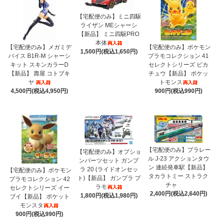
【宅配便のみ】ミニ四駆
ライザン MEシャーシ
【新品】 ミニ四駆PRO
本体
【宅配便のみ】メガミデ
【宅配便のみ】ポケモン
1,500円(税込1,650円)
バイス B1R-M シャーシ
プラモコレクション 41
キット スキンカラーD
セレクトシリーズ ピカ
【新品】 壽屋 コトブキ
チュウ【新品】 ポケッ
ヤ
トモンス
4,500円(税込4,950円)
900円(税込990円)
【宅配便のみ】プラレー
【宅配便のみ】オプショ
ル J-23 アクションタウ
ンパーツセット ガンプ
ン 連続発車駅【新品】
ラ 20 (ライドオンセッ
【宅配便のみ】ポケモン
タカラトミー ストラク
ト)【新品】 ガンプラ プ
プラモコレクション 42
チャ
ラモ
セレクトシリーズ イー
2,400円(税込2,640円)
1,800円(税込1,980円)
ブイ【新品】 ポケット
モンスタ
900円(税込990円)