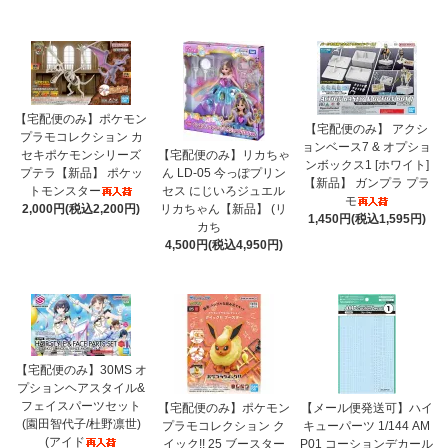
【宅配便のみ】ポケモン
【宅配便のみ】 アクシ
プラモコレクション カ
ョンベース7 & オプショ
セキポケモンシリーズ
【宅配便のみ】リカちゃ
ンボックス1 [ホワイト]
プテラ【新品】 ポケッ
ん LD-05 今っぽプリン
【新品】 ガンプラ プラ
トモンスター
セス にじいろジュエル
モ
2,000円(税込2,200円)
リカちゃん【新品】 (リ
1,450円(税込1,595円)
カち
4,500円(税込4,950円)
【宅配便のみ】30MS オ
プションヘアスタイル&
フェイスパーツセット
【宅配便のみ】ポケモン
【メール便発送可】ハイ
(園田智代子/杜野凛世)
プラモコレクション ク
キューパーツ 1/144 AM
(アイド
イック!! 25 ブースター
P01 コーションデカール