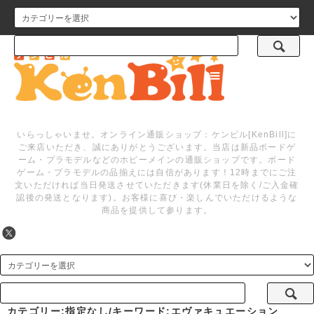
メニュー
いらっしゃいませ。オンライン通販ショップ：ケンビル[KenBill]に
ご来店いただき、誠にありがとうございます。当店は新品ボードゲ
ーム・プラモデルなどのホビーメインの通販ショップです。ボード
ゲーム・プラモデルの品揃えには自信があります！12時までにご注
文いただければ当日発送させていただきます(休業日を除く/ご入金確
認後の発送となります)。お客様に喜び・楽しんでいただけるような
商品を提供して参ります。
カテゴリー:指定なし/キーワード:エヴァキュエーション