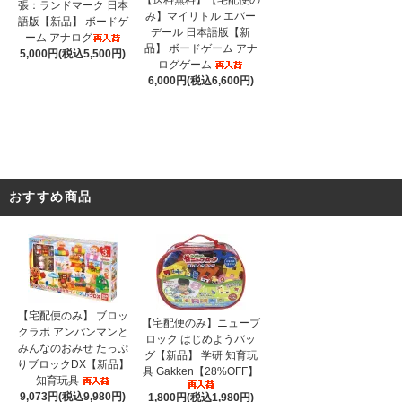
張：ランドマーク 日本
み】マイリトル エバー
語版【新品】 ボードゲ
デール 日本語版【新
ーム アナログ
品】 ボードゲーム アナ
5,000円(税込5,500円)
ログゲーム
6,000円(税込6,600円)
おすすめ商品
【宅配便のみ】 ブロッ
【宅配便のみ】ニューブ
クラボ アンパンマンと
ロック はじめようバッ
みんなのおみせ たっぷ
グ【新品】 学研 知育玩
りブロックDX【新品】
具 Gakken【28%OFF】
知育玩具
9,073円(税込9,980円)
1,800円(税込1,980円)