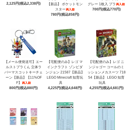
2,125円(税込2,338円)
【新品】 ポケットモン
グレー 1枚入 プラ
スター
700円(税込770円)
780円(税込858円)
【メール便発送可】エー
【宅配便のみ】レゴ マ
【宅配便のみ】レゴ ニ
ルストプラくん 立体ラ
インクラフト ゾンビダ
ンジャゴー コールのミ
バーマスコットキーチェ
ンジョン 21587【新品】
ッションメカスーツ 718
ーン【新品】【11%OF
LEGO Minecraft 知育玩
54【新品】 LEGO 知育
F】
具
玩具
800円(税込880円)
4,225円(税込4,648円)
4,255円(税込4,681円)