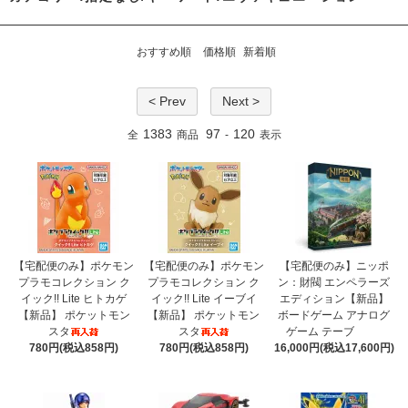
おすすめ順
価格順
新着順
< Prev
Next >
1383
97
120
全
商品
-
表示
【宅配便のみ】ポケモン
【宅配便のみ】ポケモン
【宅配便のみ】ニッポ
プラモコレクション ク
プラモコレクション ク
ン：財閥 エンペラーズ
イック!! Lite ヒトカゲ
イック!! Lite イーブイ
エディション【新品】
【新品】 ポケットモン
【新品】 ポケットモン
ボードゲーム アナログ
スタ
スタ
ゲーム テーブ
780円(税込858円)
780円(税込858円)
16,000円(税込17,600円)