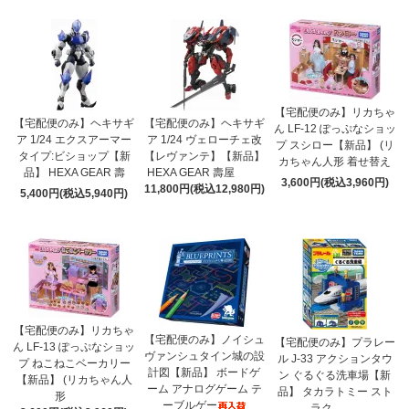
【宅配便のみ】リカちゃ
【宅配便のみ】ヘキサギ
【宅配便のみ】ヘキサギ
ん LF-12 ぽっぷなショッ
ア 1/24 エクスアーマー
ア 1/24 ヴェローチェ改
プ スシロー【新品】 (リ
タイプ:ビショップ【新
【レヴァンテ】【新品】
カちゃん人形 着せ替え
品】 HEXA GEAR 壽
HEXA GEAR 壽屋
3,600円(税込3,960円)
11,800円(税込12,980円)
5,400円(税込5,940円)
【宅配便のみ】リカちゃ
【宅配便のみ】ノイシュ
【宅配便のみ】プラレー
ん LF-13 ぽっぷなショッ
ヴァンシュタイン城の設
ル J-33 アクションタウ
プ ねこねこベーカリー
計図【新品】 ボードゲ
ン ぐるぐる洗車場【新
【新品】 (リカちゃん人
ーム アナログゲーム テ
品】 タカラトミー スト
形
ーブルゲー
ラク