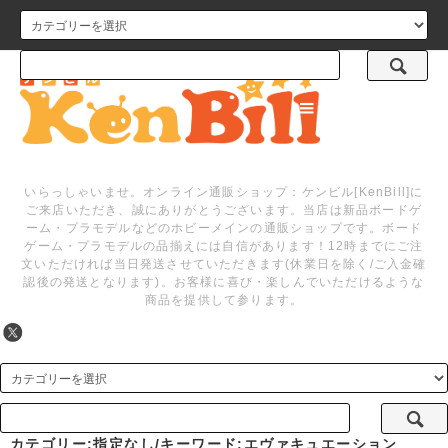
メニュー
いらっしゃいませ。オンライン通販ショップ：ケンビル[KenBill]に
ご来店いただき、誠にありがとうございます。当店は新品ボードゲ
ーム・プラモデルなどのホビーメインの通販ショップです。ボード
ゲーム・プラモデルの品揃えには自信があります！12時までにご注
文いただければ当日発送させていただきます(休業日を除く/ご入金確
認後の発送となります)。お客様に喜び・楽しんでいただけるような
商品を提供して参ります。
カテゴリー:指定なし/キーワード:エヴァキュエーション