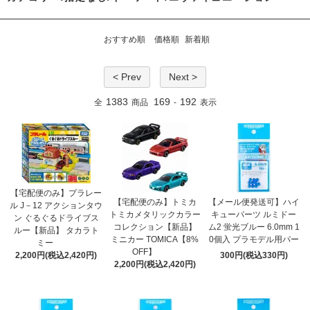
おすすめ順
価格順
新着順
< Prev
Next >
1383
169
192
全
商品
-
表示
【宅配便のみ】プラレー
【宅配便のみ】トミカ
【メール便発送可】ハイ
ル J－12 アクションタウ
トミカメタリックカラー
キューパーツ ルミドー
ン ぐるぐるドライブス
コレクション【新品】
ム2 蛍光ブルー 6.0mm 1
ルー【新品】 タカラト
ミニカー TOMICA【8%
0個入 プラモデル用パー
ミー
OFF】
2,200円(税込2,420円)
300円(税込330円)
2,200円(税込2,420円)