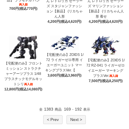
品】 プラモデル バン
ん レトロリカ セーラー
ん レトロリカ セーラー
ズ スタジャンファッシ
ズ マリンファッション
700円(税込770円)
ョン【新品】 (リカちゃ
【新品】 (リカちゃん人
ん人形
形 着せ
4,200円(税込4,620円)
4,200円(税込4,620円)
【宅配便のみ】ZOIDS 1/
72 ライガーゼロ専用 イ
【宅配便のみ】ZOIDS 1/
【宅配便のみ】フロント
エーガーユニット マー
72 RZ-041 ライガーゼロ
ミッション ストラクチ
キングプラスVer.【
イエーガー マーキング
ャーアーツプラス 1/48
3,600円(税込3,960円)
プラスVer.
プラスチックモデルキッ
7,500円(税込8,250円)
トシリ
12,800円(税込14,080円)
1383
169
192
全
商品
-
表示
< Prev
Next >