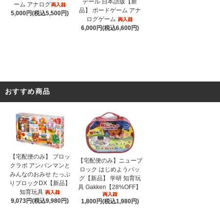
デール 日本語版【新
ーム アナログ
品】 ボードゲーム アナ
5,000円(税込5,500円)
ログゲーム
6,000円(税込6,600円)
おすすめ商品
【宅配便のみ】 ブロッ
【宅配便のみ】ニューブ
クラボ アンパンマンと
ロック はじめようバッ
みんなのおみせ たっぷ
グ【新品】 学研 知育玩
りブロックDX【新品】
具 Gakken【28%OFF】
知育玩具
9,073円(税込9,980円)
1,800円(税込1,980円)