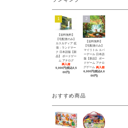
1
2
【送料無料】
【宅配便のみ】
【送料無料】
カスカディア 拡
【宅配便のみ】
張：ランドマー
マイリトル エバ
ク 日本語版【新
ーデール 日本語
品】 ボードゲー
版【新品】 ボー
ム アナログ
ドゲーム アナロ
グゲーム
5,000円(税込5,5
6,000円(税込6,6
00円)
00円)
おすすめ商品