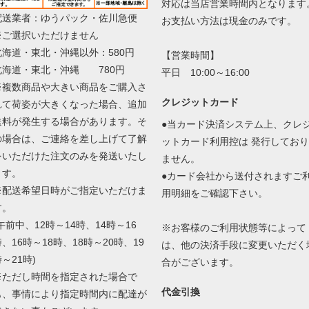
対応は当店営業時間内となります
配送業者：ゆうパック・佐川急便
お支払い方法は現金のみです。
※ご選択いただけません
北海道・東北・沖縄以外：580円
【営業時間】
北海道・東北・沖縄 780円
平日 10:00～16:00
※複数商品や大きい商品をご購入さ
クレジットカード
れて荷姿が大きくなった場合、追加
送料が発生する場合があります。そ
●当カード決済システム上、クレ
の場合は、ご連絡を差し上げて了解
ットカード利用控は 発行しており
をいただけた注文のみを発送いたし
ません。
ます。
●カード会社から送付されますご
※配送希望日時がご指定いただけま
用明細をご確認下さい。
す。
午前中、12時～14時、14時～16
※お客様のご利用状態等によって
、16時～18時、18時～20時、19
は、他の決済手段に変更いただく
～21時)
合がございます。
※ただし時間を指定された場合で
代金引換
も、事情により指定時間内に配達が