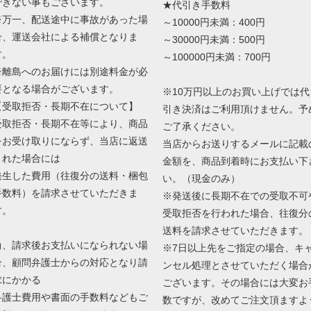
できない事もございます。
★代引き手数料
※万一、配送途中に事故があった場
～10000円未満：400円
合、運送会社による補償となりま
～30000円未満：500円
す。
～100000円未満：700円
※離島へのお届けには別途料金が必
要となる場合がございます。
※10万円以上のお買い上げでは代
【受取拒否・長期不在について】
引き決済はご利用頂けません。予
受取拒否・長期不在等により、商品
ご了承ください。
をお受け取りにならず、当店に返送
当店からお送りするメールに記載
された場合には
金額を、商品到着時にお支払い下
発生した費用（往復分の送料・梱包
い。（現金のみ）
手数料）を請求させていただきま
※発送後に長期不在での受取不可
す。
受取拒否を行われた場合、往復分
送料を請求させていただきます。
尚、請求後お支払いになられない場
※7日以上先をご指定の場合、キ
合、顧問弁護士からの対応となり請
ンセル処理とさせていただく場合
求にかかる
ございます。その場合には大変お
弁護士費用や書面の手数料などもご
数ですが、改めてご注文頂ますよ