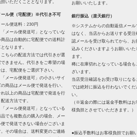
負担いただくこととなります。
お願いいたします。
メール便（宅配便）※代引き不可
銀行振込（楽天銀行）
メール便送料：230円
※システムからの自動返信メール
・「メール便発送可」となっていな
はなく、当店からお送りする受注
い商品は自動的に宅配便での送料計
認メールを受け取られてから、お
算となります。
込みくださいますようお願いいた
・こちらの配送方法では代引きが選
ます。
択できません。代引きをご希望の場
稀に在庫切れとなっている場合も
合は、宅配便をご選択下さい。
ざいます。
・「メール便発送可」の小さいサイ
当店受注確認をお受け取りになる
ズの商品はメール便で発送を行い、
では絶対に振込を行わないでくだ
それ以上の商品は宅配便で発送を行
い。
う配送方法です。
（※返金の際には返金手数料はお
・「メール便発送可」となっている
様負担とさせていただきます。）
商品でも複数点の購入の場合、メー
ル便で発送できない場合がございま
す。その場合は、送料変更のご連絡
●振込手数料はお客様負担でお願