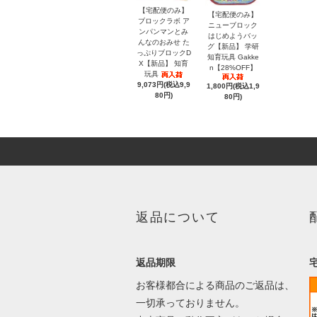
【宅配便のみ】
【宅配便のみ】
ブロックラボ ア
ニューブロック
ンパンマンとみ
はじめようバッ
んなのおみせ た
グ【新品】 学研
っぷりブロックD
知育玩具 Gakke
X【新品】 知育
n【28%OFF】
玩具
9,073円(税込9,9
1,800円(税込1,9
80円)
80円)
返品について
返品期限
お客様都合による商品のご返品は、
一切承っておりません。