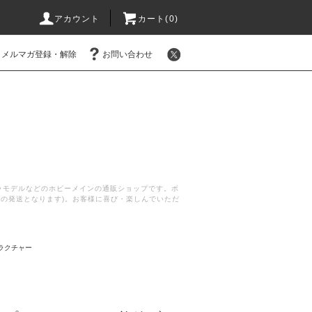
アカウント
カート(
0
)
メルマガ登録・解除
お問い合わせ
プラモデルなどのホビーメインの通販ショップです。ボ
後の発送となります)。お客様に喜び・楽しんでいただ
ラクチャー