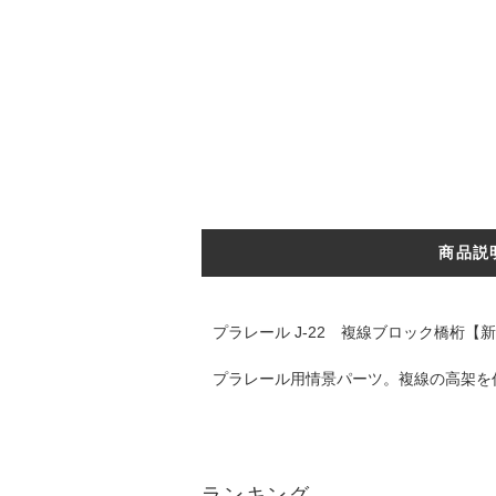
商品説
プラレール J-22 複線ブロック橋桁【
プラレール用情景パーツ。複線の高架を
ランキング