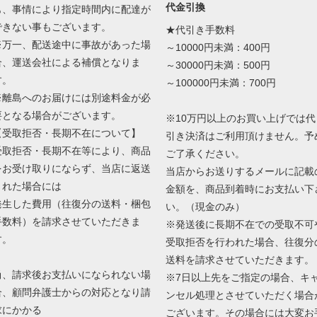
代金引換
も、事情により指定時間内に配達が
できない事もございます。
★代引き手数料
※万一、配送途中に事故があった場
～10000円未満：400円
合、運送会社による補償となりま
～30000円未満：500円
す。
～100000円未満：700円
※離島へのお届けには別途料金が必
要となる場合がございます。
※10万円以上のお買い上げでは代
【受取拒否・長期不在について】
引き決済はご利用頂けません。予
受取拒否・長期不在等により、商品
ご了承ください。
をお受け取りにならず、当店に返送
当店からお送りするメールに記載
された場合には
金額を、商品到着時にお支払い下
発生した費用（往復分の送料・梱包
い。（現金のみ）
手数料）を請求させていただきま
※発送後に長期不在での受取不可
す。
受取拒否を行われた場合、往復分
送料を請求させていただきます。
尚、請求後お支払いになられない場
※7日以上先をご指定の場合、キ
合、顧問弁護士からの対応となり請
ンセル処理とさせていただく場合
求にかかる
ございます。その場合には大変お