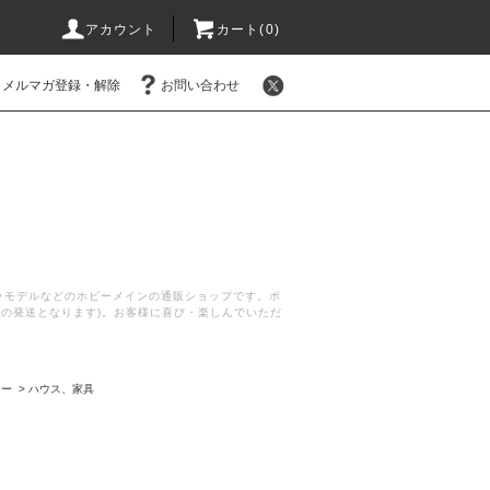
アカウント
カート(
0
)
メルマガ登録・解除
お問い合わせ
プラモデルなどのホビーメインの通販ショップです。ボ
後の発送となります)。お客様に喜び・楽しんでいただ
リー
>
ハウス、家具