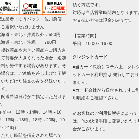
頂く方法です。
対応は当店営業時間内となります
配送業者：ゆうパック・佐川急便
お支払い方法は現金のみです。
※ご選択いただけません
北海道・東北・沖縄以外：580円
【営業時間】
北海道・東北・沖縄 780円
平日 10:00～16:00
※複数商品や大きい商品をご購入さ
クレジットカード
れて荷姿が大きくなった場合、追加
送料が発生する場合があります。そ
●当カード決済システム上、クレ
の場合は、ご連絡を差し上げて了解
ットカード利用控は 発行しており
をいただけた注文のみを発送いたし
ません。
ます。
●カード会社から送付されますご
※配送希望日時がご指定いただけま
用明細をご確認下さい。
す。
午前中、12時～14時、14時～16
※お客様のご利用状態等によって
、16時～18時、18時～20時、19
は、他の決済手段に変更いただく
～21時)
合がございます。
※ただし時間を指定された場合で