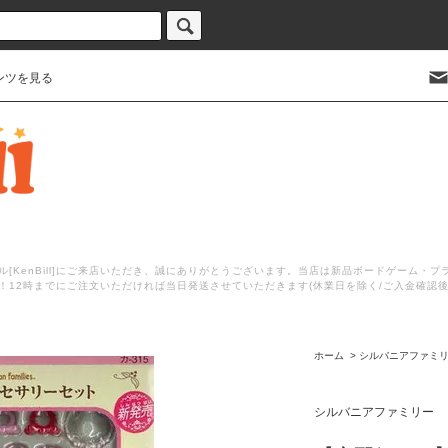
ンツを見る
[KenBill]にご来店いただき、誠にありがとうございます。当店は新品ボードゲーム・
！12時までにご注文いただければ当日発送させていただきます(休業日を除く/ご入金確認
ホーム
>
シルバニアファミ
シルバニアファミリー