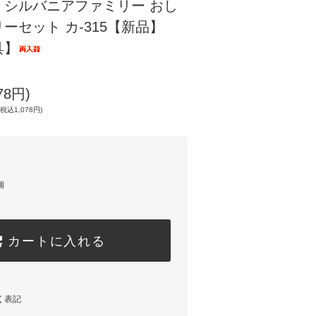
】シルバニアファミリー おし
ーセット カ-315【新品】
具】
78円)
込1,078円)
個
カートに入れる
く表記