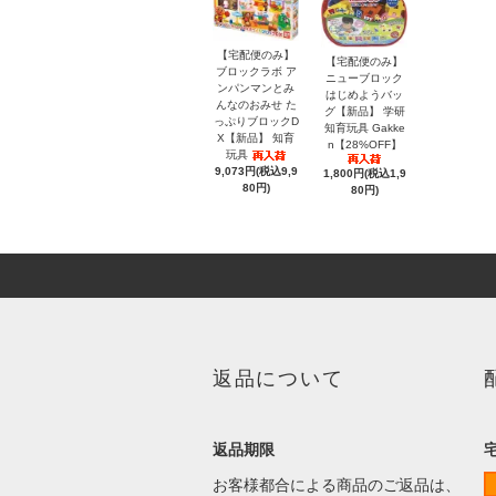
【宅配便のみ】
【宅配便のみ】
ブロックラボ ア
ニューブロック
ンパンマンとみ
はじめようバッ
んなのおみせ た
グ【新品】 学研
っぷりブロックD
知育玩具 Gakke
X【新品】 知育
n【28%OFF】
玩具
9,073円(税込9,9
1,800円(税込1,9
80円)
80円)
返品について
返品期限
お客様都合による商品のご返品は、