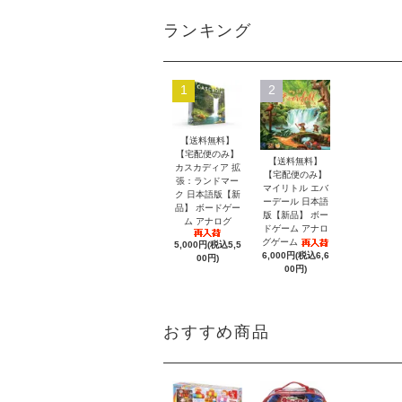
ランキング
1
2
【送料無料】
【宅配便のみ】
【送料無料】
カスカディア 拡
【宅配便のみ】
張：ランドマー
マイリトル エバ
ク 日本語版【新
ーデール 日本語
品】 ボードゲー
版【新品】 ボー
ム アナログ
ドゲーム アナロ
グゲーム
5,000円(税込5,5
6,000円(税込6,6
00円)
00円)
おすすめ商品