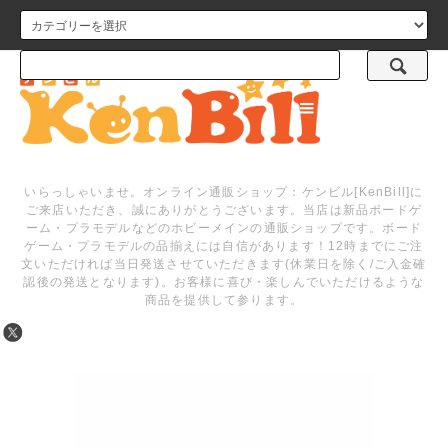
メニュー
いらっしゃいませ。オンライン通販ショップ：ケンビル[KenBill]に
ご来店いただき、誠にありがとうございます。当店は新品ボードゲ
ーム・プラモデルなどのホビーメインの通販ショップです。ボード
ゲーム・プラモデルの品揃えには自信があります！12時までにご注
文いただければ当日発送させていただきます(休業日を除く/ご入金確
認後の発送となります)。お客様に喜び・楽しんでいただけるような
商品を提供して参ります。