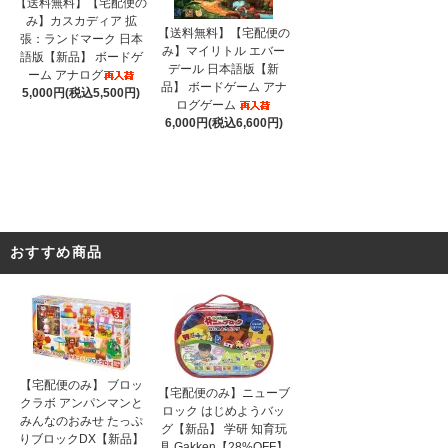
【送料無料】【宅配便の
み】カスカディア 拡
【送料無料】【宅配便の
張：ランドマーク 日本
み】マイリトル エバー
語版【新品】 ボードゲ
デール 日本語版【新
ーム アナログ
品】 ボードゲーム アナ
5,000円(税込5,500円)
ログゲーム
6,000円(税込6,600円)
おすすめ商品
【宅配便のみ】 ブロッ
【宅配便のみ】ニューブ
クラボ アンパンマンと
ロック はじめようバッ
みんなのおみせ たっぷ
グ【新品】 学研 知育玩
りブロックDX【新品】
具 Gakken【28%OFF】