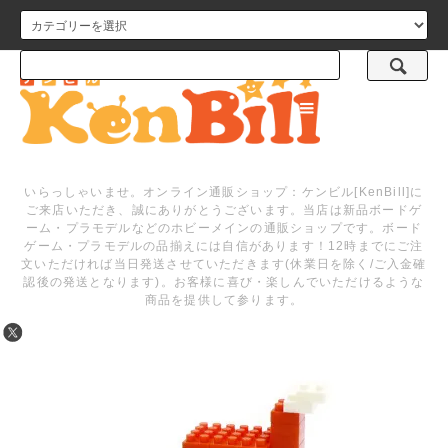
メニュー
いらっしゃいませ。オンライン通販ショップ：ケンビル[KenBill]に
ご来店いただき、誠にありがとうございます。当店は新品ボードゲ
ーム・プラモデルなどのホビーメインの通販ショップです。ボード
ゲーム・プラモデルの品揃えには自信があります！12時までにご注
文いただければ当日発送させていただきます(休業日を除く/ご入金確
認後の発送となります)。お客様に喜び・楽しんでいただけるような
商品を提供して参ります。