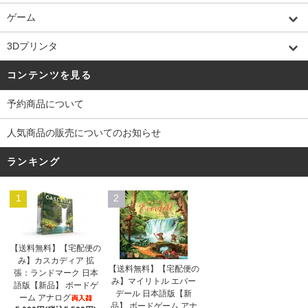
ゲーム
3Dプリンタ
コンテンツを見る
予約商品について
人気商品の販売についてのお知らせ
ランキング
1
2
【送料無料】【宅配便の
み】カスカディア 拡
【送料無料】【宅配便の
張：ランドマーク 日本
み】マイリトル エバー
語版【新品】 ボードゲ
デール 日本語版【新
ーム アナログ
品】 ボードゲーム アナ