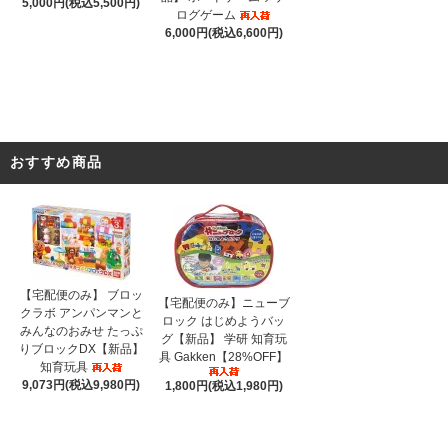
5,000円(税込5,500円)
ログゲーム
6,000円(税込6,600円)
おすすめ商品
【宅配便のみ】 ブロッ
【宅配便のみ】ニューブ
クラボ アンパンマンと
ロック はじめようバッ
みんなのおみせ たっぷ
グ【新品】 学研 知育玩
りブロックDX【新品】
具 Gakken【28%OFF】
知育玩具
9,073円(税込9,980円)
1,800円(税込1,980円)