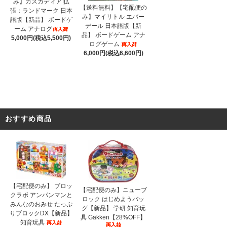
み】カスカディア 拡
【送料無料】【宅配便の
張：ランドマーク 日本
み】マイリトル エバー
語版【新品】 ボードゲ
デール 日本語版【新
ーム アナログ
品】 ボードゲーム アナ
5,000円(税込5,500円)
ログゲーム
6,000円(税込6,600円)
おすすめ商品
【宅配便のみ】 ブロッ
【宅配便のみ】ニューブ
クラボ アンパンマンと
ロック はじめようバッ
みんなのおみせ たっぷ
グ【新品】 学研 知育玩
りブロックDX【新品】
具 Gakken【28%OFF】
知育玩具