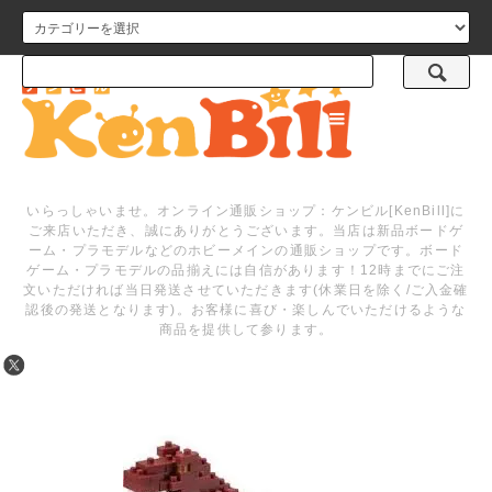
メニュー
いらっしゃいませ。オンライン通販ショップ：ケンビル[KenBill]に
ご来店いただき、誠にありがとうございます。当店は新品ボードゲ
ーム・プラモデルなどのホビーメインの通販ショップです。ボード
ゲーム・プラモデルの品揃えには自信があります！12時までにご注
文いただければ当日発送させていただきます(休業日を除く/ご入金確
認後の発送となります)。お客様に喜び・楽しんでいただけるような
商品を提供して参ります。