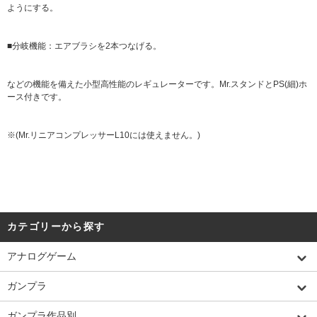
ようにする。
■分岐機能：エアブラシを2本つなげる。
などの機能を備えた小型高性能のレギュレーターです。Mr.スタンドとPS(細)ホ
ース付きです。
※(Mr.リニアコンプレッサーL10には使えません。)
カテゴリーから探す
アナログゲーム
ガンプラ
ガンプラ作品別