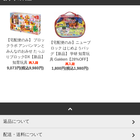
【宅配便のみ】 ブロッ
【宅配便のみ】ニューブ
クラボ アンパンマンと
ロック はじめようバッ
みんなのおみせ たっぷ
グ【新品】 学研 知育玩
りブロックDX【新品】
具 Gakken【28%OFF】
知育玩具
9,073円(税込9,980円)
1,800円(税込1,980円)
返品について
配送・送料について