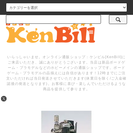
メニュー
いらっしゃいませ。オンライン通販ショップ：ケンビル[KenBill]に
ご来店いただき、誠にありがとうございます。当店は新品ボードゲ
ーム・プラモデルなどのホビーメインの通販ショップです。ボード
ゲーム・プラモデルの品揃えには自信があります！12時までにご注
文いただければ当日発送させていただきます(休業日を除く/ご入金確
認後の発送となります)。お客様に喜び・楽しんでいただけるような
商品を提供して参ります。