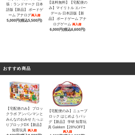
【送料無料】【宅配便の
張：ランドマーク 日本
み】マイリトル エバー
語版【新品】 ボードゲ
デール 日本語版【新
ーム アナログ
品】 ボードゲーム アナ
5,000円(税込5,500円)
ログゲーム
6,000円(税込6,600円)
おすすめ商品
【宅配便のみ】 ブロッ
【宅配便のみ】ニューブ
クラボ アンパンマンと
ロック はじめようバッ
みんなのおみせ たっぷ
グ【新品】 学研 知育玩
りブロックDX【新品】
具 Gakken【28%OFF】
知育玩具