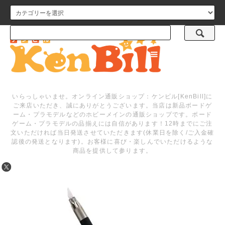
メニュー
いらっしゃいませ。オンライン通販ショップ：ケンビル[KenBill]に
ご来店いただき、誠にありがとうございます。当店は新品ボードゲ
ーム・プラモデルなどのホビーメインの通販ショップです。ボード
ゲーム・プラモデルの品揃えには自信があります！12時までにご注
文いただければ当日発送させていただきます(休業日を除く/ご入金確
認後の発送となります)。お客様に喜び・楽しんでいただけるような
商品を提供して参ります。