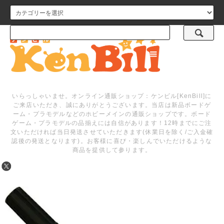
メニュー
いらっしゃいませ。オンライン通販ショップ：ケンビル[KenBill]に
ご来店いただき、誠にありがとうございます。当店は新品ボードゲ
ーム・プラモデルなどのホビーメインの通販ショップです。ボード
ゲーム・プラモデルの品揃えには自信があります！12時までにご注
文いただければ当日発送させていただきます(休業日を除く/ご入金確
認後の発送となります)。お客様に喜び・楽しんでいただけるような
商品を提供して参ります。