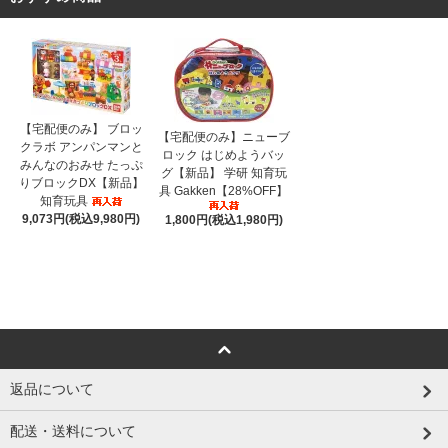
【宅配便のみ】 ブロッ
【宅配便のみ】ニューブ
クラボ アンパンマンと
ロック はじめようバッ
みんなのおみせ たっぷ
グ【新品】 学研 知育玩
りブロックDX【新品】
具 Gakken【28%OFF】
知育玩具
9,073円(税込9,980円)
1,800円(税込1,980円)
返品について
配送・送料について