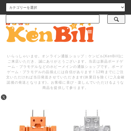
メニュー
いらっしゃいませ。オンライン通販ショップ：ケンビル[KenBill]に
ご来店いただき、誠にありがとうございます。当店は新品ボードゲ
ーム・プラモデルなどのホビーメインの通販ショップです。ボード
ゲーム・プラモデルの品揃えには自信があります！12時までにご注
文いただければ当日発送させていただきます(休業日を除く/ご入金確
認後の発送となります)。お客様に喜び・楽しんでいただけるような
商品を提供して参ります。