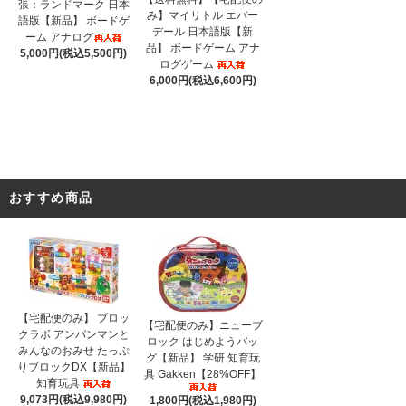
張：ランドマーク 日本
み】マイリトル エバー
語版【新品】 ボードゲ
デール 日本語版【新
ーム アナログ
品】 ボードゲーム アナ
5,000円(税込5,500円)
ログゲーム
6,000円(税込6,600円)
おすすめ商品
【宅配便のみ】 ブロッ
【宅配便のみ】ニューブ
クラボ アンパンマンと
ロック はじめようバッ
みんなのおみせ たっぷ
グ【新品】 学研 知育玩
りブロックDX【新品】
具 Gakken【28%OFF】
知育玩具
9,073円(税込9,980円)
1,800円(税込1,980円)