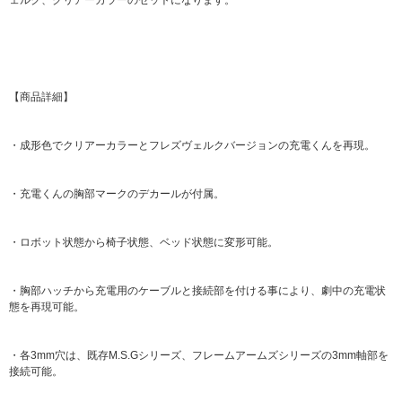
【商品詳細】
・成形色でクリアーカラーとフレズヴェルクバージョンの充電くんを再現。
・充電くんの胸部マークのデカールが付属。
・ロボット状態から椅子状態、ベッド状態に変形可能。
・胸部ハッチから充電用のケーブルと接続部を付ける事により、劇中の充電状
態を再現可能。
・各3mm穴は、既存M.S.Gシリーズ、フレームアームズシリーズの3mm軸部を
接続可能。