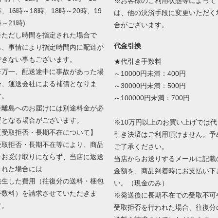
※お客様のご利用状態等によって
、16時～18時、18時～20時、19
は、他の決済手段に変更いただく
～21時)
合がございます。
※ただし時間を指定された場合で
代金引換
も、事情により指定時間内に配達が
できない事もございます。
★代引き手数料
※万一、配送途中に事故があった場
～10000円未満：400円
合、運送会社による補償となりま
～30000円未満：500円
す。
～100000円未満：700円
※離島へのお届けには別途料金が必
要となる場合がございます。
※10万円以上のお買い上げでは代
【受取拒否・長期不在について】
引き決済はご利用頂けません。予
受取拒否・長期不在等により、商品
ご了承ください。
をお受け取りにならず、当店に返送
当店からお送りするメールに記載
された場合には
金額を、商品到着時にお支払い下
発生した費用（往復分の送料・梱包
い。（現金のみ）
手数料）を請求させていただきま
※発送後に長期不在での受取不可
す。
受取拒否を行われた場合、往復分