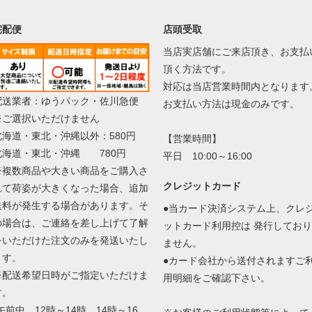
宅配便
店頭受取
当店実店舗にご来店頂き、お支払
頂く方法です。
対応は当店営業時間内となります
配送業者：ゆうパック・佐川急便
お支払い方法は現金のみです。
※ご選択いただけません
北海道・東北・沖縄以外：580円
【営業時間】
北海道・東北・沖縄 780円
平日 10:00～16:00
※複数商品や大きい商品をご購入さ
クレジットカード
れて荷姿が大きくなった場合、追加
送料が発生する場合があります。そ
●当カード決済システム上、クレ
の場合は、ご連絡を差し上げて了解
ットカード利用控は 発行しており
をいただけた注文のみを発送いたし
ません。
ます。
●カード会社から送付されますご
※配送希望日時がご指定いただけま
用明細をご確認下さい。
す。
午前中、12時～14時、14時～16