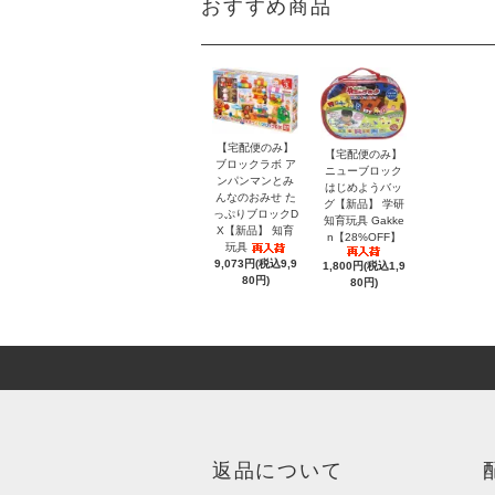
おすすめ商品
【宅配便のみ】
【宅配便のみ】
ブロックラボ ア
ニューブロック
ンパンマンとみ
はじめようバッ
んなのおみせ た
グ【新品】 学研
っぷりブロックD
知育玩具 Gakke
X【新品】 知育
n【28%OFF】
玩具
9,073円(税込9,9
1,800円(税込1,9
80円)
80円)
返品について