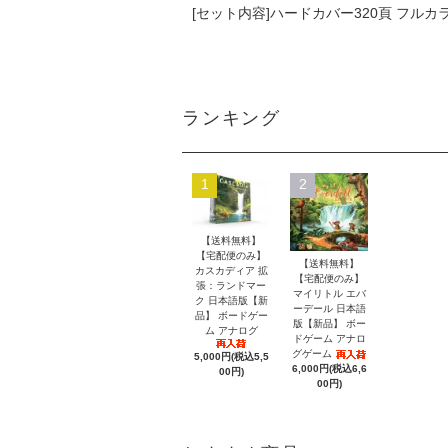
[セット内容]ハードカバー320頁 フルカ
ランキング
1
2
【送料無料】
【宅配便のみ】
【送料無料】
カスカディア 拡
【宅配便のみ】
張：ランドマー
マイリトル エバ
ク 日本語版【新
ーデール 日本語
品】 ボードゲー
版【新品】 ボー
ム アナログ
ドゲーム アナロ
グゲーム
5,000円(税込5,5
6,000円(税込6,6
00円)
00円)