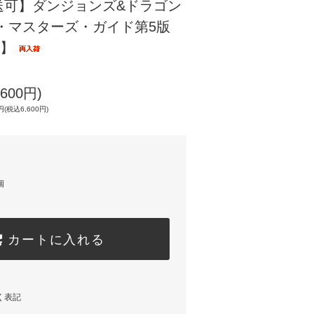
送可】ダンジョンズ&ドラゴン
・マスターズ・ガイド第5版
品】
600円)
(税込6,600円)
個
カートに入れる
く表記