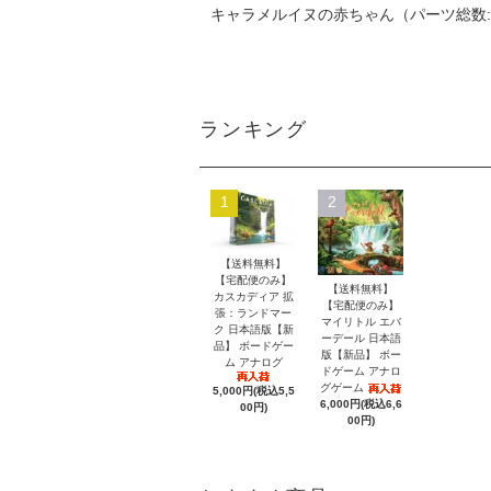
キャラメルイヌの赤ちゃん（パーツ総数:
ランキング
1
2
【送料無料】
【宅配便のみ】
【送料無料】
カスカディア 拡
【宅配便のみ】
張：ランドマー
マイリトル エバ
ク 日本語版【新
ーデール 日本語
品】 ボードゲー
版【新品】 ボー
ム アナログ
ドゲーム アナロ
グゲーム
5,000円(税込5,5
6,000円(税込6,6
00円)
00円)