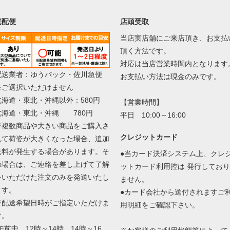
宅配便
店頭受取
当店実店舗にご来店頂き、お支払
頂く方法です。
対応は当店営業時間内となります
配送業者：ゆうパック・佐川急便
お支払い方法は現金のみです。
※ご選択いただけません
北海道・東北・沖縄以外：580円
【営業時間】
北海道・東北・沖縄 780円
平日 10:00～16:00
※複数商品や大きい商品をご購入さ
クレジットカード
れて荷姿が大きくなった場合、追加
送料が発生する場合があります。そ
●当カード決済システム上、クレ
の場合は、ご連絡を差し上げて了解
ットカード利用控は 発行しており
をいただけた注文のみを発送いたし
ません。
ます。
●カード会社から送付されますご
※配送希望日時がご指定いただけま
用明細をご確認下さい。
す。
午前中、12時～14時、14時～16