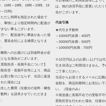
※お客様のご利用状態等によって
、16時～18時、18時～20時、19
は、他の決済手段に変更いただく
～21時)
合がございます。
※ただし時間を指定された場合で
代金引換
も、事情により指定時間内に配達が
できない事もございます。
★代引き手数料
※万一、配送途中に事故があった場
～10000円未満：400円
合、運送会社による補償となりま
～30000円未満：500円
す。
～100000円未満：700円
※離島へのお届けには別途料金が必
要となる場合がございます。
※10万円以上のお買い上げでは代
【受取拒否・長期不在について】
引き決済はご利用頂けません。予
受取拒否・長期不在等により、商品
ご了承ください。
をお受け取りにならず、当店に返送
当店からお送りするメールに記載
された場合には
金額を、商品到着時にお支払い下
発生した費用（往復分の送料・梱包
い。（現金のみ）
手数料）を請求させていただきま
※発送後に長期不在での受取不可
す。
受取拒否を行われた場合、往復分