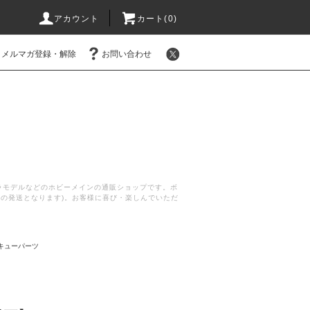
アカウント
カート(
0
)
メルマガ登録・解除
お問い合わせ
プラモデルなどのホビーメインの通販ショップです。ボ
後の発送となります)。お客様に喜び・楽しんでいただ
キューパーツ