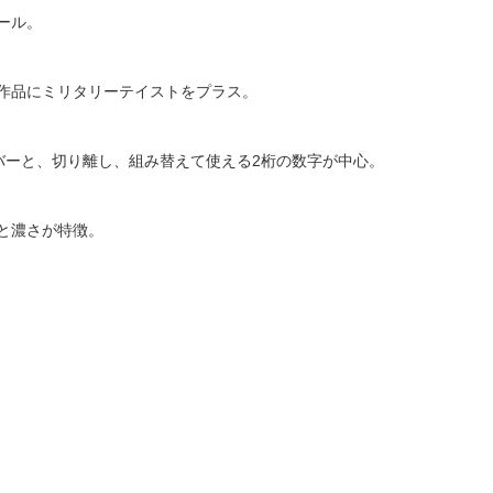
ール。
作品にミリタリーテイストをプラス。
ンバーと、切り離し、組み替えて使える2桁の数字が中心。
と濃さが特徴。