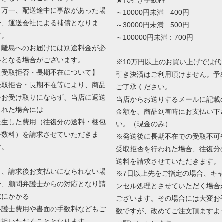
※万一、配送途中に事故があった場
～10000円未満：400円
合、運送会社による補償となりま
～30000円未満：500円
す。
～100000円未満：700円
※離島へのお届けには別途料金が必
要となる場合がございます。
※10万円以上のお買い上げでは代
【受取拒否・長期不在について】
引き決済はご利用頂けません。予
受取拒否・長期不在等により、商品
ご了承ください。
をお受け取りにならず、当店に返送
当店からお送りするメールに記載
された場合には
金額を、商品到着時にお支払い下
発生した費用（往復分の送料・梱包
い。（現金のみ）
手数料）を請求させていただきま
※発送後に長期不在での受取不可
す。
受取拒否を行われた場合、往復分
送料を請求させていただきます。
尚、請求後お支払いになられない場
※7日以上先をご指定の場合、キ
合、顧問弁護士からの対応となり請
ンセル処理とさせていただく場合
求にかかる
ございます。その場合には大変お
弁護士費用や書面の手数料などもご
数ですが、改めてご注文頂ますよ
負担いただくこととなります。