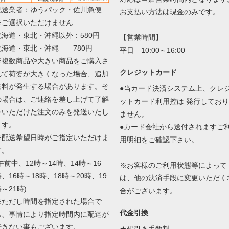
配送業者：ゆうパック・佐川急便
お支払い方法は現金のみです。
※ご選択いただけません
北海道・東北・沖縄以外：580円
【営業時間】
北海道・東北・沖縄 780円
平日 10:00～16:00
※複数商品や大きい商品をご購入さ
クレジットカード
れて荷姿が大きくなった場合、追加
送料が発生する場合があります。そ
●当カード決済システム上、クレ
の場合は、ご連絡を差し上げて了解
ットカード利用控は 発行しており
をいただけた注文のみを発送いたし
ません。
ます。
●カード会社から送付されますご
※配送希望日時がご指定いただけま
用明細をご確認下さい。
す。
午前中、12時～14時、14時～16
※お客様のご利用状態等によって
、16時～18時、18時～20時、19
は、他の決済手段に変更いただく
～21時)
合がございます。
※ただし時間を指定された場合で
代金引換
も、事情により指定時間内に配達が
できない事もございます。
★代引き手数料