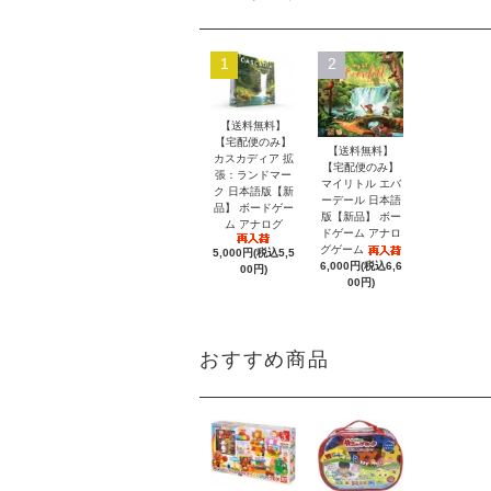
1
2
【送料無料】
【宅配便のみ】
【送料無料】
カスカディア 拡
【宅配便のみ】
張：ランドマー
マイリトル エバ
ク 日本語版【新
ーデール 日本語
品】 ボードゲー
版【新品】 ボー
ム アナログ
ドゲーム アナロ
グゲーム
5,000円(税込5,5
6,000円(税込6,6
00円)
00円)
おすすめ商品