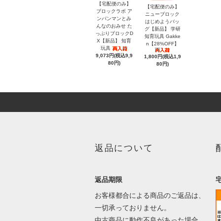
【宅配便のみ】
【宅配便のみ】
ブロックラボ ア
ニューブロック
ンパンマンとみ
はじめようバッ
んなのおみせ た
グ【新品】 学研
っぷりブロックD
知育玩具 Gakke
X【新品】 知育
n【28%OFF】
玩具
9,073円(税込9,9
1,800円(税込1,9
80円)
80円)
返品について
返品期限
お客様都合による商品のご返品は、
一切承っておりません。
中古商品に動作不良があった場合、