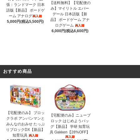
【送料無料】【宅配便の
張：ランドマーク 日本
み】マイリトル エバー
語版【新品】 ボードゲ
デール 日本語版【新
ーム アナログ
品】 ボードゲーム アナ
5,000円(税込5,500円)
ログゲーム
6,000円(税込6,600円)
おすすめ商品
【宅配便のみ】 ブロッ
【宅配便のみ】ニューブ
クラボ アンパンマンと
ロック はじめようバッ
みんなのおみせ たっぷ
グ【新品】 学研 知育玩
りブロックDX【新品】
具 Gakken【28%OFF】
知育玩具