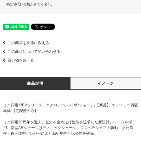
特定商取引法に基づく表記
この商品を友達に教える
この商品について問い合わせる
買い物を続ける
商品説明
イメージ
ミニ四駆 REVシリーズ エアロアバンテ(ARシャーシ)【新品】 エアロミニ四駆
本体 【宅配便のみ】
ミニ四駆30周年を迎え、空力を含め走行性能を追求した新設計シャーシを採
用。新型ARシャーシはモノコックシャーシ、プロペラシャフト駆動。また前・
横・後一体型バンパーにより高い剛性と拡張性を確保。