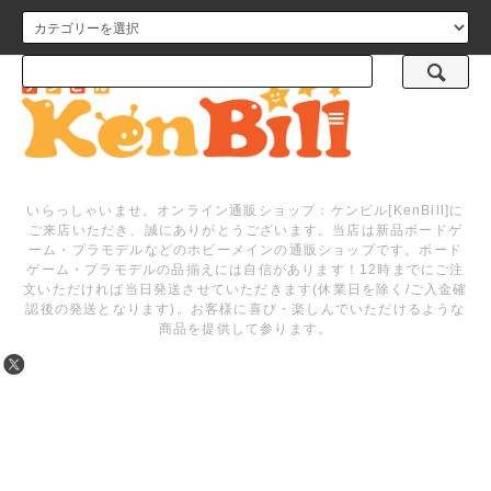
メニュー
いらっしゃいませ。オンライン通販ショップ：ケンビル[KenBill]に
ご来店いただき、誠にありがとうございます。当店は新品ボードゲ
ーム・プラモデルなどのホビーメインの通販ショップです。ボード
ゲーム・プラモデルの品揃えには自信があります！12時までにご注
文いただければ当日発送させていただきます(休業日を除く/ご入金確
認後の発送となります)。お客様に喜び・楽しんでいただけるような
商品を提供して参ります。