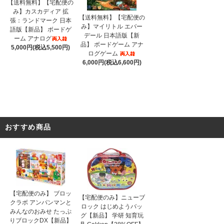
【送料無料】【宅配便の
み】カスカディア 拡
【送料無料】【宅配便の
張：ランドマーク 日本
み】マイリトル エバー
語版【新品】 ボードゲ
デール 日本語版【新
ーム アナログ
品】 ボードゲーム アナ
5,000円(税込5,500円)
ログゲーム
6,000円(税込6,600円)
おすすめ商品
【宅配便のみ】 ブロッ
【宅配便のみ】ニューブ
クラボ アンパンマンと
ロック はじめようバッ
みんなのおみせ たっぷ
グ【新品】 学研 知育玩
りブロックDX【新品】