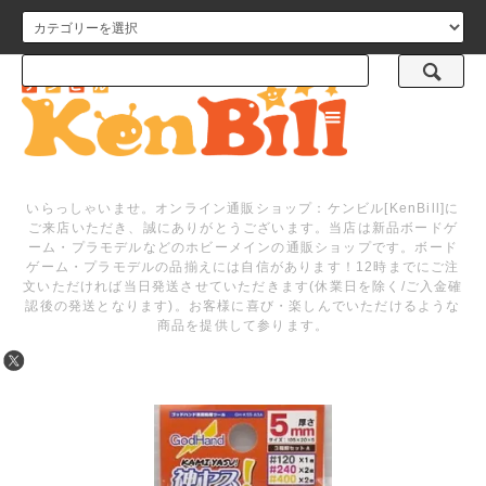
メニュー
いらっしゃいませ。オンライン通販ショップ：ケンビル[KenBill]に
ご来店いただき、誠にありがとうございます。当店は新品ボードゲ
ーム・プラモデルなどのホビーメインの通販ショップです。ボード
ゲーム・プラモデルの品揃えには自信があります！12時までにご注
文いただければ当日発送させていただきます(休業日を除く/ご入金確
認後の発送となります)。お客様に喜び・楽しんでいただけるような
商品を提供して参ります。