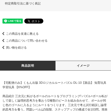
特定商取引法に基づく表記
この商品を友達に教える
この商品について問い合わせる
買い物を続ける
商品説明
イメージ
【宅配便のみ】くもん出版 3Dロジカルルートパズル DL-10【新品】 知育玩具
学習玩具 【6%OFF】
商品紹介 三次元に転がるボールのルートをプログラミング! パズル+ボール転が
しで楽しく論理的思考力を養おう!2種類のピースを組み合わせて、ボールが同
じ色のゴールに入るようにルートをつくります。三次元で考え試行錯誤し論理
的思考力を養う。問題レベルは5段階、ステップアップの構成で全103問。簡単