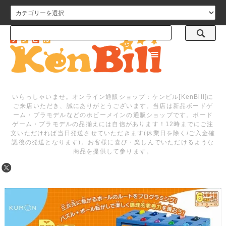
メニュー
いらっしゃいませ。オンライン通販ショップ：ケンビル[KenBill]に
ご来店いただき、誠にありがとうございます。当店は新品ボードゲ
ーム・プラモデルなどのホビーメインの通販ショップです。ボード
ゲーム・プラモデルの品揃えには自信があります！12時までにご注
文いただければ当日発送させていただきます(休業日を除く/ご入金確
認後の発送となります)。お客様に喜び・楽しんでいただけるような
商品を提供して参ります。