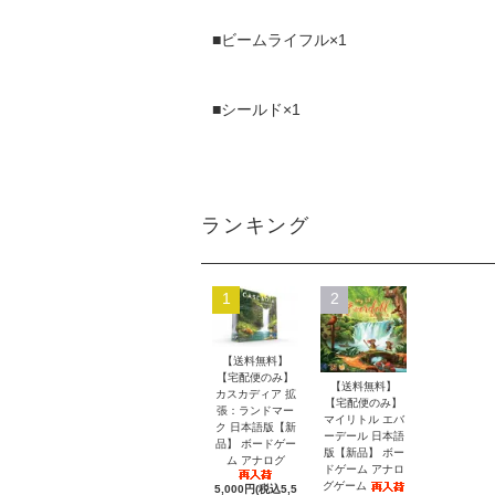
■ビームライフル×1
■シールド×1
ランキング
1
2
【送料無料】
【宅配便のみ】
【送料無料】
カスカディア 拡
【宅配便のみ】
張：ランドマー
マイリトル エバ
ク 日本語版【新
ーデール 日本語
品】 ボードゲー
版【新品】 ボー
ム アナログ
ドゲーム アナロ
グゲーム
5,000円(税込5,5