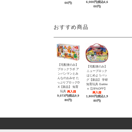
6,000円(税込6,6
00円)
00円)
おすすめ商品
【宅配便のみ】
【宅配便のみ】
ブロックラボ ア
ニューブロック
ンパンマンとみ
はじめようバッ
んなのおみせ た
グ【新品】 学研
っぷりブロックD
知育玩具 Gakke
X【新品】 知育
n【28%OFF】
玩具
9,073円(税込9,9
1,800円(税込1,9
80円)
80円)