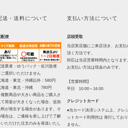
配送・送料について
支払い方法について
宅配便
店頭受取
当店実店舗にご来店頂き、お支払
頂く方法です。
対応は当店営業時間内となります
配送業者：ゆうパック・佐川急便
お支払い方法は現金のみです。
※ご選択いただけません
北海道・東北・沖縄以外：580円
【営業時間】
北海道・東北・沖縄 780円
平日 10:00～16:00
※複数商品や大きい商品をご購入さ
クレジットカード
れて荷姿が大きくなった場合、追加
送料が発生する場合があります。そ
●当カード決済システム上、クレ
の場合は、ご連絡を差し上げて了解
ットカード利用控は 発行しており
をいただけた注文のみを発送いたし
ません。