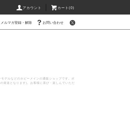
アカウント
カート(
0
)
メルマガ登録・解除
お問い合わせ
プラモデルなどのホビーメインの通販ショップです。ボ
後の発送となります)。お客様に喜び・楽しんでいただ