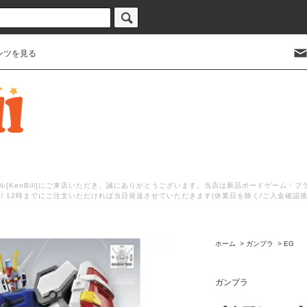
ンツを見る
[KenBill]にご来店いただき、誠にありがとうございます。当店は新品ボードゲーム・
！12時までにご注文いただければ当日発送させていただきます(休業日を除く/ご入金確認
ホーム
>
ガンプラ
>
EG
ガンプラ