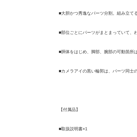
■大胆かつ秀逸なパーツ分割。組み立て
■部位ごとにパーツがまとまっていて、
■胴体をはじめ、脚部、腕部の可動箇所
■カメラアイの黒い輪郭は、パーツ同士
【付属品】
■取扱説明書×1