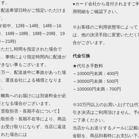
ます。
●カード会社から送付されますご
※配送希望日時がご指定いただけま
用明細をご確認下さい。
す。
午前中、12時～14時、14時～16
※お客様のご利用状態等によって
、16時～18時、18時～20時、19
は、他の決済手段に変更いただく
～21時)
合がございます。
※ただし時間を指定された場合で
代金引換
も、事情により指定時間内に配達が
できない事もございます。
★代引き手数料
※万一、配送途中に事故があった場
～10000円未満：400円
合、運送会社による補償となりま
～30000円未満：500円
す。
～100000円未満：700円
※離島へのお届けには別途料金が必
要となる場合がございます。
※10万円以上のお買い上げでは代
【受取拒否・長期不在について】
引き決済はご利用頂けません。予
受取拒否・長期不在等により、商品
ご了承ください。
をお受け取りにならず、当店に返送
当店からお送りするメールに記載
された場合には
金額を、商品到着時にお支払い下