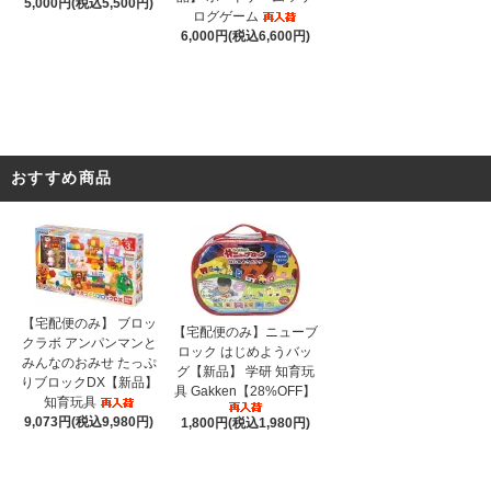
5,000円(税込5,500円)
ログゲーム
6,000円(税込6,600円)
おすすめ商品
【宅配便のみ】 ブロッ
【宅配便のみ】ニューブ
クラボ アンパンマンと
ロック はじめようバッ
みんなのおみせ たっぷ
グ【新品】 学研 知育玩
りブロックDX【新品】
具 Gakken【28%OFF】
知育玩具
9,073円(税込9,980円)
1,800円(税込1,980円)