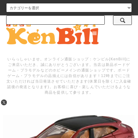
メニュー
いらっしゃいませ。オンライン通販ショップ：ケンビル[KenBill]に
ご来店いただき、誠にありがとうございます。当店は新品ボードゲ
ーム・プラモデルなどのホビーメインの通販ショップです。ボード
ゲーム・プラモデルの品揃えには自信があります！12時までにご注
文いただければ当日発送させていただきます(休業日を除く/ご入金確
認後の発送となります)。お客様に喜び・楽しんでいただけるような
商品を提供して参ります。