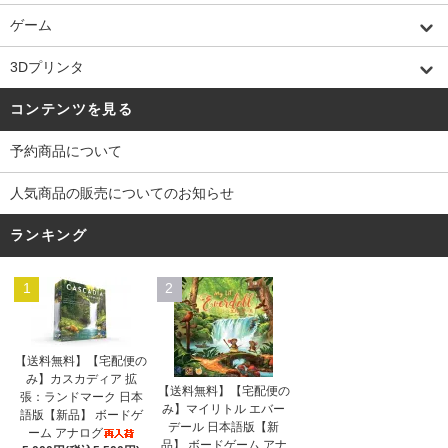
ゲーム
3Dプリンタ
コンテンツを見る
予約商品について
人気商品の販売についてのお知らせ
ランキング
1
2
【送料無料】【宅配便の
み】カスカディア 拡
【送料無料】【宅配便の
張：ランドマーク 日本
み】マイリトル エバー
語版【新品】 ボードゲ
デール 日本語版【新
ーム アナログ
品】 ボードゲーム アナ