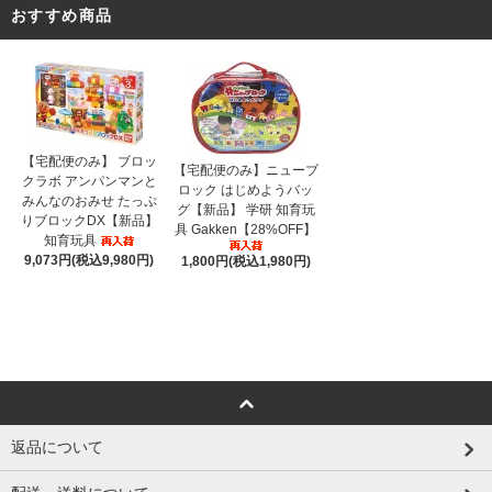
おすすめ商品
【宅配便のみ】 ブロッ
【宅配便のみ】ニューブ
クラボ アンパンマンと
ロック はじめようバッ
みんなのおみせ たっぷ
グ【新品】 学研 知育玩
りブロックDX【新品】
具 Gakken【28%OFF】
知育玩具
9,073円(税込9,980円)
1,800円(税込1,980円)
返品について