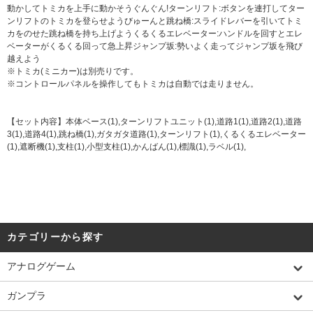
動かしてトミカを上手に動かそうぐんぐん!ターンリフト:ボタンを連打してター
ンリフトのトミカを登らせようびゅーんと跳ね橋:スライドレバーを引いてトミ
カをのせた跳ね橋を持ち上げようくるくるエレベーター:ハンドルを回すとエレ
ベーターがくるくる回って急上昇ジャンプ坂:勢いよく走ってジャンプ坂を飛び
越えよう
※トミカ(ミニカー)は別売りです。
※コントロールパネルを操作してもトミカは自動では走りません。
【セット内容】本体ベース(1),ターンリフトユニット(1),道路1(1),道路2(1),道路
3(1),道路4(1),跳ね橋(1),ガタガタ道路(1),ターンリフト(1),くるくるエレベーター
(1),遮断機(1),支柱(1),小型支柱(1),かんばん(1),標識(1),ラベル(1),
カテゴリーから探す
アナログゲーム
ガンプラ