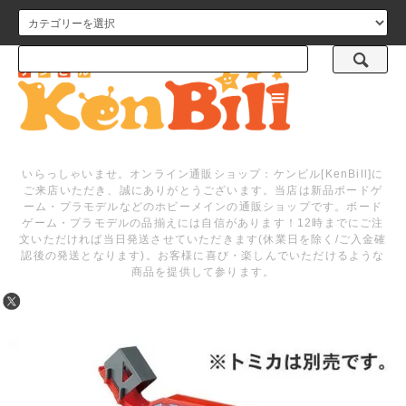
メニュー
いらっしゃいませ。オンライン通販ショップ：ケンビル[KenBill]に
ご来店いただき、誠にありがとうございます。当店は新品ボードゲ
ーム・プラモデルなどのホビーメインの通販ショップです。ボード
ゲーム・プラモデルの品揃えには自信があります！12時までにご注
文いただければ当日発送させていただきます(休業日を除く/ご入金確
認後の発送となります)。お客様に喜び・楽しんでいただけるような
商品を提供して参ります。