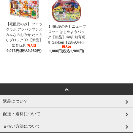
【宅配便のみ】 ブロッ
【宅配便のみ】ニューブ
クラボ アンパンマンと
ロック はじめようバッ
みんなのおみせ たっぷ
グ【新品】 学研 知育玩
りブロックDX【新品】
具 Gakken【28%OFF】
知育玩具
9,073円(税込9,980円)
1,800円(税込1,980円)
返品について
配送・送料について
支払い方法について