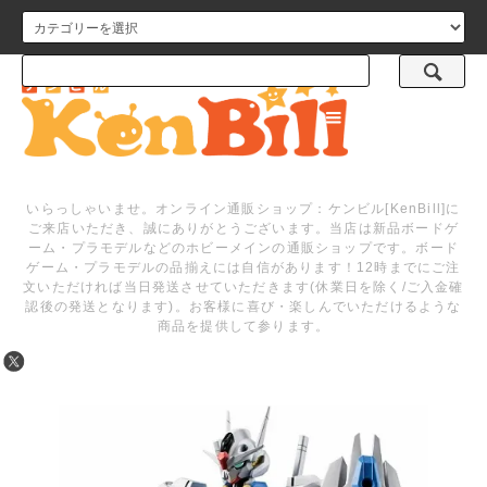
メニュー
いらっしゃいませ。オンライン通販ショップ：ケンビル[KenBill]に
ご来店いただき、誠にありがとうございます。当店は新品ボードゲ
ーム・プラモデルなどのホビーメインの通販ショップです。ボード
ゲーム・プラモデルの品揃えには自信があります！12時までにご注
文いただければ当日発送させていただきます(休業日を除く/ご入金確
認後の発送となります)。お客様に喜び・楽しんでいただけるような
商品を提供して参ります。