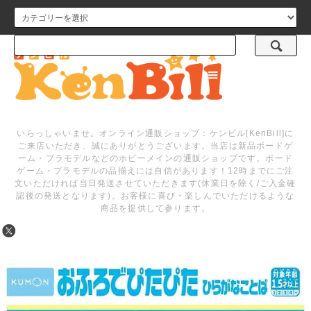
メニュー
いらっしゃいませ。オンライン通販ショップ：ケンビル[KenBill]に
ご来店いただき、誠にありがとうございます。当店は新品ボードゲ
ーム・プラモデルなどのホビーメインの通販ショップです。ボード
ゲーム・プラモデルの品揃えには自信があります！12時までにご注
文いただければ当日発送させていただきます(休業日を除く/ご入金確
認後の発送となります)。お客様に喜び・楽しんでいただけるような
商品を提供して参ります。